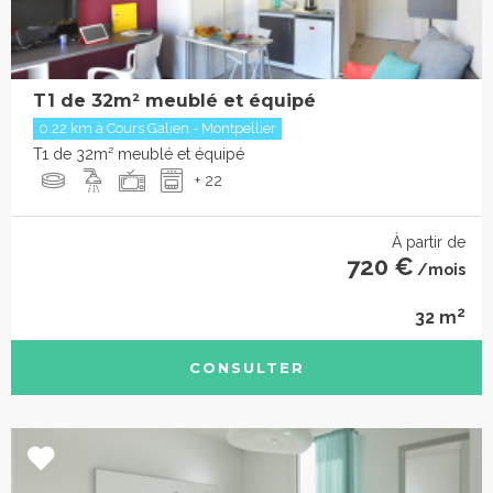
T1 de 32m² meublé et équipé
0.22 km à Cours Galien - Montpellier
T1 de 32m² meublé et équipé
+ 22
À partir de
720 €
/mois
2
32 m
CONSULTER