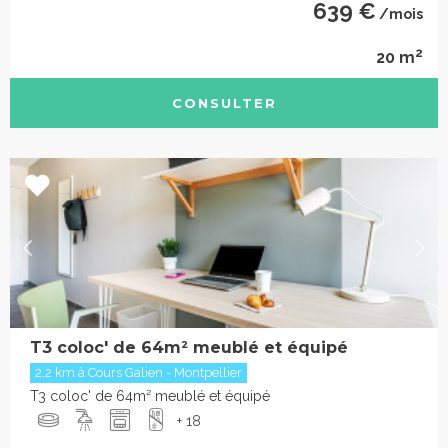
639 €
/mois
2
20 m
CONSULTER
T3 coloc' de 64m² meublé et équipé
2.2 km à Cours Galien - Montpellier
T3 coloc' de 64m² meublé et équipé
+ 18