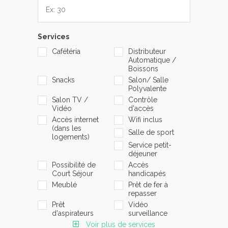
Services
Cafétéria
Distributeur
Automatique /
Boissons
Snacks
Salon/ Salle
Polyvalente
Salon TV /
Contrôle
Vidéo
d'accès
Accès internet
Wifi inclus
(dans les
Salle de sport
logements)
Service petit-
déjeuner
Possibilité de
Accès
Court Séjour
handicapés
Meublé
Prêt de fer à
repasser
Prêt
Vidéo
d'aspirateurs
surveillance
Voir plus de services