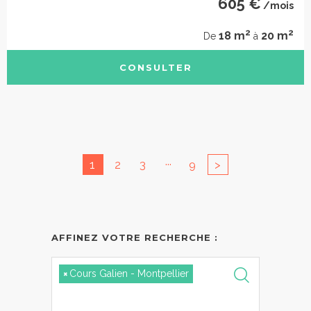
605 €
/mois
2
2
18 m
20 m
De
à
CONSULTER
...
1
2
3
9
>
AFFINEZ VOTRE RECHERCHE :
×
Cours Galien - Montpellier