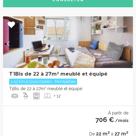
T1Bis de 22 à 27m² meublé et équipé
1.43 km à Cours Galien - Montpellier
T1Bis de 22 à 27m² meublé et équipé
+ 12
À partir de
706 €
/mois
2
2
22 m
27 m
De
à