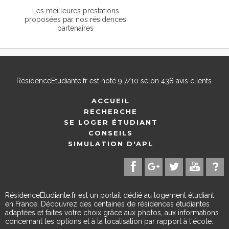
Les meilleures prestations
proposées par nos résidences
partenaires
ResidenceEtudiante.fr
est noté
9,7
/
10
selon
438
avis clients.
ACCUEIL
RECHERCHE
SE LOGER ÉTUDIANT
CONSEILS
SIMULATION D'APL
RésidenceÉtudiante.fr est un portail dédié au logement étudiant
en France. Découvrez des centaines de résidences étudiantes
adaptées et faites votre choix grâce aux photos, aux informations
concernant les options et à la localisation par rapport à l'école.