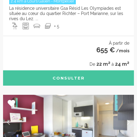
2.4 km à Cours Galien - Montpellier
La résidence universitaire Gsa Résid Les Olympiades est
située au cœur du quartier Richter – Port Marianne, sur les
rives du Lez. ...
+ 5
À partir de
655 €
/mois
2
2
22 m
24 m
De
à
CONSULTER