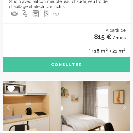
Studio avec balcon meublé, eau chaude, eau froide,
chauffage et électricité inclus
+ 17
À partir de
815 €
/mois
2
2
18 m
21 m
De
à
CONSULTER