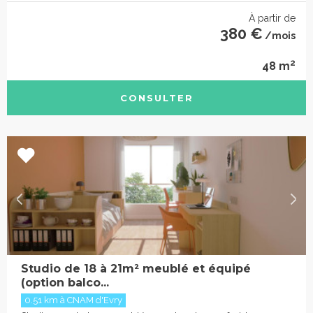
À partir de
380 €
/mois
2
48 m
CONSULTER
Studio de 18 à 21m² meublé et équipé
(option balco...
0.51 km à CNAM d'Evry