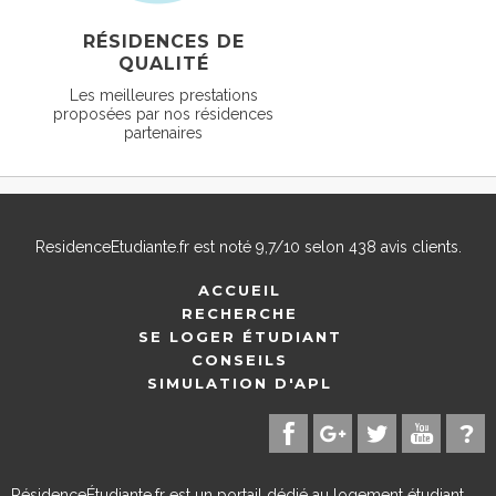
RÉSIDENCES DE
QUALITÉ
Les meilleures prestations
proposées par nos résidences
partenaires
ResidenceEtudiante.fr
est noté
9,7
/
10
selon
438
avis clients.
ACCUEIL
RECHERCHE
SE LOGER ÉTUDIANT
CONSEILS
SIMULATION D'APL
RésidenceÉtudiante.fr est un portail dédié au logement étudiant