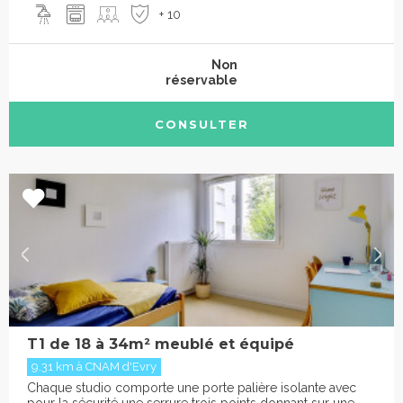
+ 10
Non
réservable
CONSULTER
T1 de 18 à 34m² meublé et équipé
9.31 km à CNAM d'Evry
Chaque studio comporte une porte palière isolante avec
pour la sécurité une serrure trois points donnant sur une