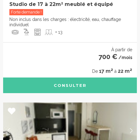
Studio de 17 à 22m² meublé et équipé
Forte demande !
Non inclus dans les charges : électricité, eau, chauffage
individuel
+ 13
À partir de
700 €
/mois
2
2
17 m
22 m
De
à
CONSULTER