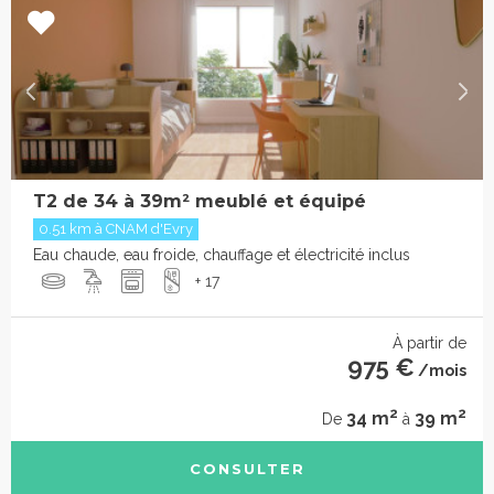
T2 de 34 à 39m² meublé et équipé
0.51 km à CNAM d'Evry
Eau chaude, eau froide, chauffage et électricité inclus
+ 17
À partir de
975 €
/mois
2
2
34 m
39 m
De
à
CONSULTER