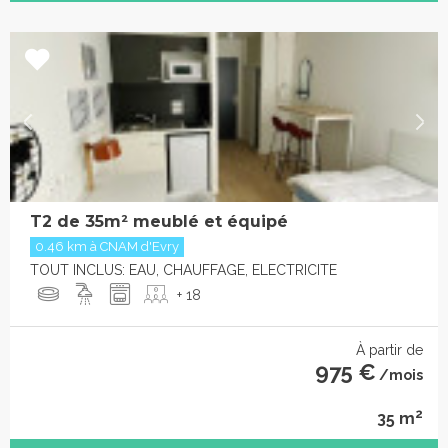
T2 de 35m² meublé et équipé
0.46 km à CNAM d'Evry
TOUT INCLUS: EAU, CHAUFFAGE, ELECTRICITE
+ 18
À partir de
975 €
/mois
2
35 m