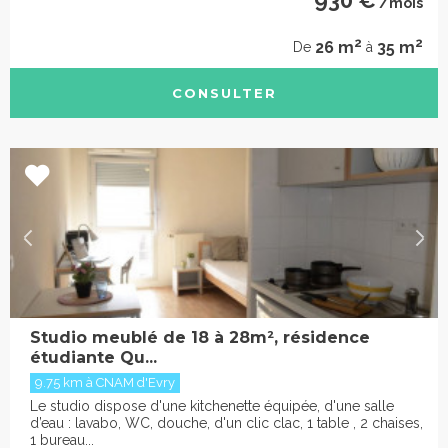
930 €
/mois
2
2
26 m
35 m
De
à
CONSULTER
Studio meublé de 18 à 28m², résidence
étudiante Qu...
9.75 km à CNAM d'Evry
Le studio dispose d'une kitchenette équipée, d'une salle
d’eau : lavabo, WC, douche, d'un clic clac, 1 table , 2 chaises,
1 bureau...