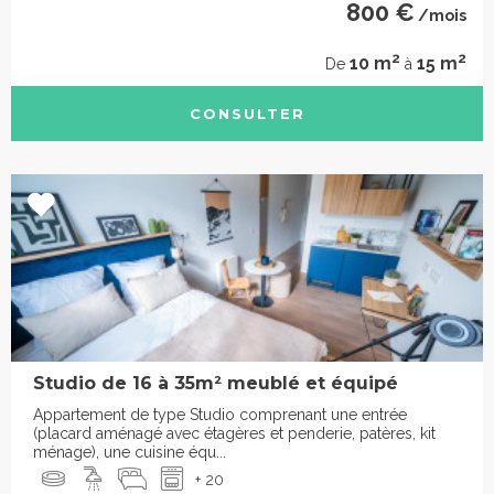
800 €
/mois
2
2
10 m
15 m
De
à
CONSULTER
Studio de 16 à 35m² meublé et équipé
Appartement de type Studio comprenant une entrée
(placard aménagé avec étagères et penderie, patères, kit
ménage), une cuisine équ...
+ 20