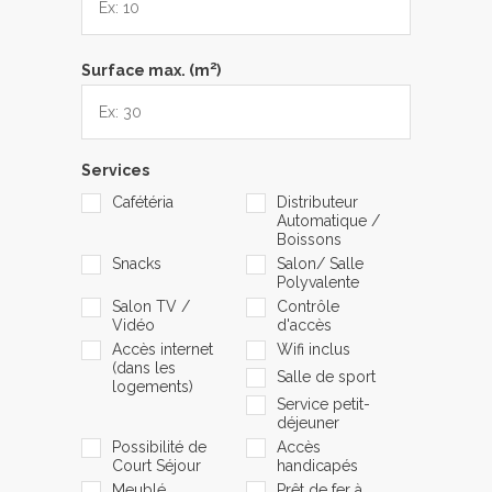
2
Surface max. (m
)
Services
Cafétéria
Distributeur
Automatique /
Boissons
Snacks
Salon/ Salle
Polyvalente
Salon TV /
Contrôle
Vidéo
d'accès
Accès internet
Wifi inclus
(dans les
Salle de sport
logements)
Service petit-
déjeuner
Possibilité de
Accès
Court Séjour
handicapés
Meublé
Prêt de fer à