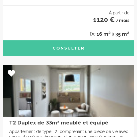
À partir de
1120 €
/mois
2
2
16 m
35 m
De
à
CONSULTER
T2 Duplex de 33m² meublé et équipé
Appartement de type T2, comprenant une pièce de vie avec
une partie séjour disposant d'un bureau avec étagères, un