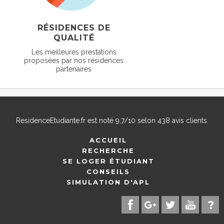
RÉSIDENCES DE
QUALITÉ
Les meilleures prestations
proposées par nos résidences
partenaires
ResidenceEtudiante.fr
est noté
9,7
/
10
selon
438
avis clients.
ACCUEIL
RECHERCHE
SE LOGER ÉTUDIANT
CONSEILS
SIMULATION D'APL