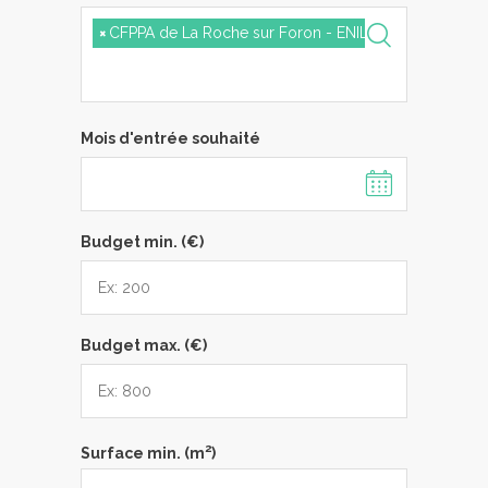
×
CFPPA de La Roche sur Foron - ENILV
Mois d'entrée souhaité
Budget min. (€)
Budget max. (€)
2
Surface min. (m
)