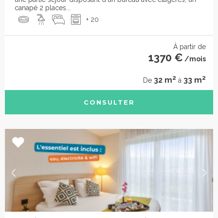
canapé 2 places...
+ 20
À partir de
1370 €
/mois
2
2
32 m
33 m
De
à
CONSULTER