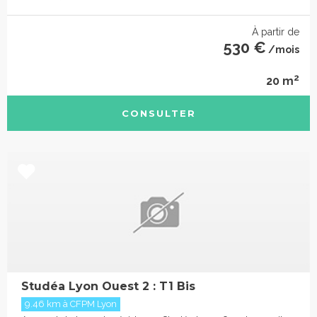
À partir de
530 €
/mois
2
20 m
CONSULTER
Studéa Lyon Ouest 2 : T1 Bis
9.46 km à CFPM Lyon