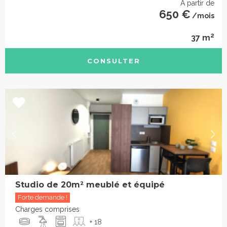
À partir de
650 €
/mois
2
37 m
CONSULTER
Studio de 20m² meublé et équipé
Forte demande !
Charges comprises
+ 18