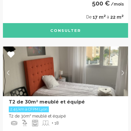
500 €
/mois
2
2
17 m
22 m
De
à
CONSULTER
T2 de 30m² meublé et équipé
2.45 km à CFPM Lyon
T2 de 30m² meublé et équipé
+ 18