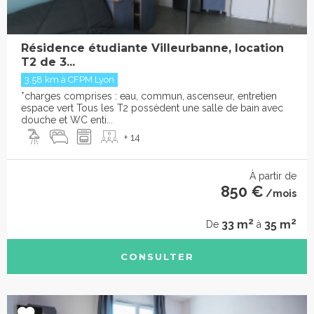
Résidence étudiante Villeurbanne, location
T2 de 3...
3.58 km à CFPM Lyon
*charges comprises : eau, commun, ascenseur, entretien
espace vert Tous les T2 possèdent une salle de bain avec
douche et WC enti...
+ 14
À partir de
850 €
/mois
2
2
33 m
35 m
De
à
CONSULTER