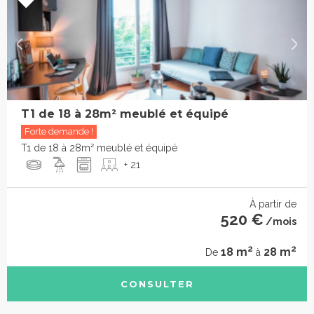
T1 de 18 à 28m² meublé et équipé
Forte demande !
T1 de 18 à 28m² meublé et équipé
+ 21
À partir de
520 €
/mois
2
2
18 m
28 m
De
à
CONSULTER