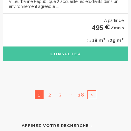
Villeurbanne République 2 accueille les étudiants dans un
environnement agréable ...
À partir de
495 €
/mois
2
2
18 m
29 m
De
à
CONSULTER
...
1
2
3
18
>
AFFINEZ VOTRE RECHERCHE :