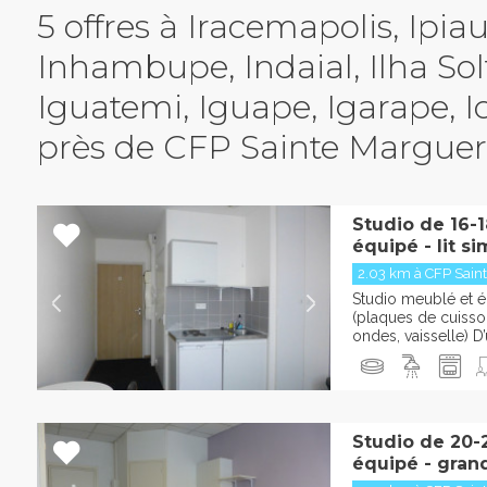
5 offres à Iracemapolis, Ipiau
Inhambupe, Indaial, Ilha Solt
Iguatemi, Iguape, Igarape, I
près de CFP Sainte Marguer
Studio de 16-
équipé - lit s
2.03 km à CFP Saint
Studio meublé et éq
(plaques de cuisson
ondes, vaisselle) D
Studio de 20-
équipé - grand