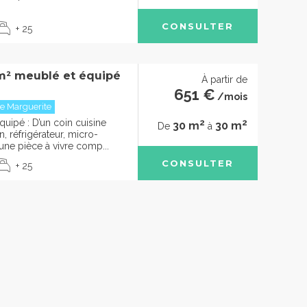
CONSULTER
+ 25
m² meublé et équipé
À partir de
651 €
/mois
e Marguerite
2
2
uipé : D’un coin cuisine
30 m
30 m
De
à
, réfrigérateur, micro-
’une pièce à vivre comp...
CONSULTER
+ 25