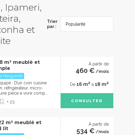
, Ipameri,
eira,
Trier
conha et
par :
ite
18 m² meublé et
À partir de
imple
460 €
/mois
e Marguerite
2
2
uipé : D’un coin cuisine
16 m
18 m
De
à
, réfrigérateur, micro-
’une pièce à vivre comp...
CONSULTER
+ 23
22 m² meublé et
À partir de
 lit
534 €
/mois