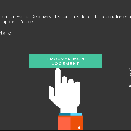
udiant en France. Découvrez des centaines de résidences étudiantes a
 rapport à l'école.
tialité
TROUVER MON
T
LOGEMENT
C
R
L
A