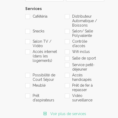
Services
Cafétéria
Distributeur
Automatique /
Boissons
Snacks
Salon/ Salle
Polyvalente
Salon TV /
Contrôle
Vidéo
d'accès
Accès internet
Wifi inclus
(dans les
Salle de sport
logements)
Service petit-
déjeuner
Possibilité de
Accès
Court Séjour
handicapés
Meublé
Prêt de fer à
repasser
Prêt
Vidéo
d'aspirateurs
surveillance
Voir plus de services