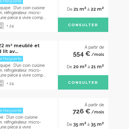
e Marguerite
2
2
uipé : D’un coin cuisine
21 m
22 m
De
à
, réfrigérateur, micro-
’une pièce à vivre comp...
CONSULTER
+ 24
22 m² meublé et
À partir de
lit av...
554 €
/mois
e Marguerite
2
2
uipé : D’un coin cuisine
20 m
21 m
De
à
, réfrigérateur, micro-
’une pièce à vivre comp...
CONSULTER
+ 24
À partir de
726 €
e Marguerite
/mois
 : D’un coin cuisine
, réfrigérateur, micro-
2
2
35 m
35 m
De
à
’une pièce à vivre