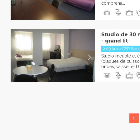
comprena...
Studio de 30 
- grand lit
2.03 km à CFP Saint
Studio meublé et éq
(plaques de cuisson
ondes, vaisselle) D
1