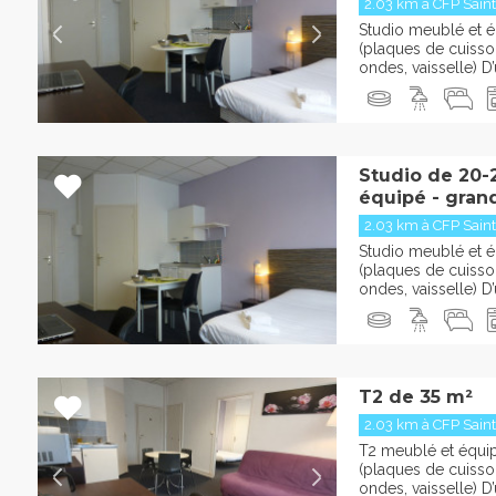
2.03 km à CFP Saint
Studio meublé et éq
(plaques de cuisson
ondes, vaisselle) D
Studio de 20-
équipé - grand 
2.03 km à CFP Saint
Studio meublé et éq
(plaques de cuisson
ondes, vaisselle) D
T2 de 35 m²
2.03 km à CFP Saint
T2 meublé et équipé
(plaques de cuisson
ondes, vaisselle) D