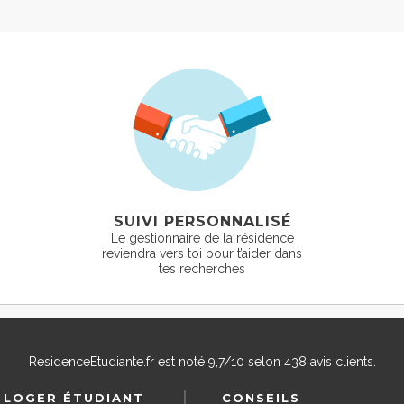
SUIVI PERSONNALISÉ
Le gestionnaire de la résidence
reviendra vers toi pour t’aider dans
tes recherches
ResidenceEtudiante.fr
est noté
9,7
/
10
selon
438
avis clients.
 LOGER ÉTUDIANT
CONSEILS