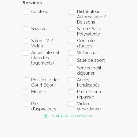
Services
Cafétéria
Distributeur
Automatique /
Boissons
Snacks
Salon/ Salle
Polyvalente
Salon TV /
Contrôle
Vidéo
d'accès
Accès internet
Wifi inclus
(dans les
Salle de sport
logements)
Service petit-
déjeuner
Possibilité de
Accès
Court Séjour
handicapés
Meublé
Prêt de fer à
repasser
Prêt
Vidéo
d'aspirateurs
surveillance
Voir plus de services