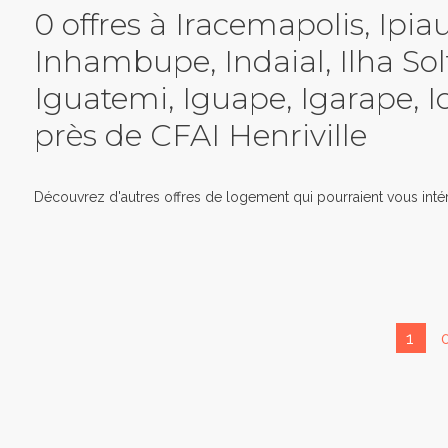
0 offres à Iracemapolis, Ipia
Inhambupe, Indaial, Ilha Solt
Iguatemi, Iguape, Igarape, I
près de CFAI Henriville
Découvrez d'autres offres de logement qui pourraient vous intér
1