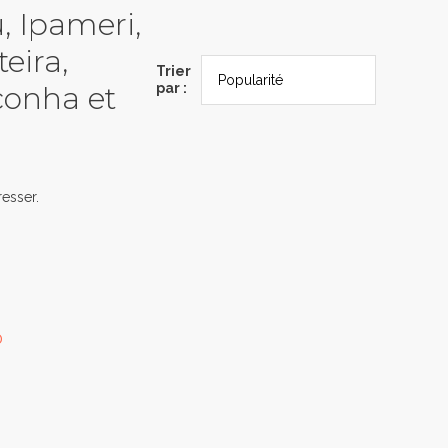
u, Ipameri,
eira,
Trier
conha et
par :
esser.
0