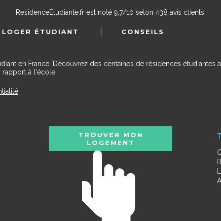
ResidenceEtudiante.fr
est noté
9,7
/
10
selon
438
avis clients.
 LOGER ÉTUDIANT
CONSEILS
udiant en France. Découvrez des centaines de résidences étudiantes a
 rapport à l'école.
tialité
TROUVER MON
T
LOGEMENT
C
R
L
A