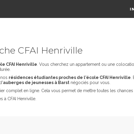
I
he CFAI Henriville
e CFAI Henriville
. Vous cherchez un appartement ou une colocation d
durée.
s nos
résidences étudiantes proches de l'école CFAI Henriville
.
d'
auberges de jeunesses à Barst
négociés pour vous.
er complet en ligne. Cela vous permet de mettre toutes les chances 
 à CFAI Henriville.