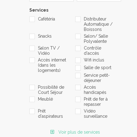
Services
Cafétéria
Distributeur
Automatique /
Boissons
Snacks
Salon/ Salle
Polyvalente
Salon TV /
Contrôle
Vidéo
d'accès
Accès internet
Wifi inclus
(dans les
Salle de sport
logements)
Service petit-
déjeuner
Possibilité de
Accès
Court Séjour
handicapés
Meublé
Prêt de fer à
repasser
Prêt
Vidéo
d'aspirateurs
surveillance
Voir plus de services