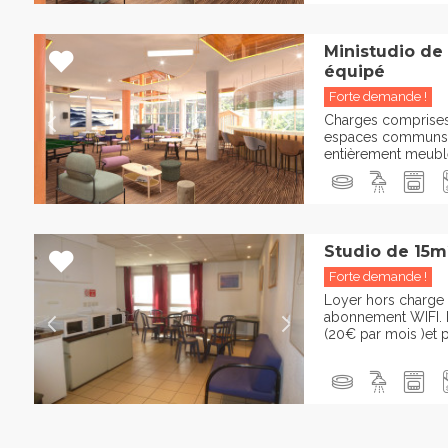
Ministudio de
équipé
Forte demande !
Charges comprises :
espaces communs 
entièrement meublée
Studio de 15m
Forte demande !
Loyer hors charge 
abonnement WIFI. P
(20€ par mois )et pa