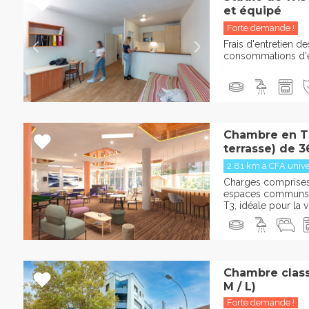
et équipé
Forte demande !
Frais d'entretien 
consommations d'ea
Chambre en T3
terrasse) de 3
2.81 km à CFA univer
Charges comprises :
espaces communs 
T3, idéale pour la vi
Chambre classi
M / L)
Forte demande !