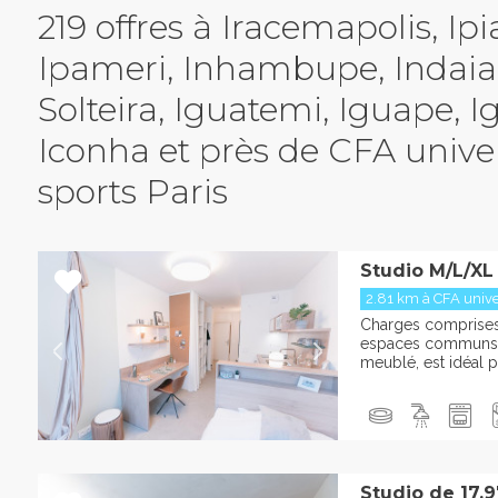
219 offres à Iracemapolis, Ipi
Ipameri, Inhambupe, Indaial
Solteira, Iguatemi, Iguape, I
Iconha et près de CFA univer
sports Paris
Studio M/L/XL
2.81 km à CFA univer
Charges comprises :
espaces communs L
meublé, est idéal po
Studio de 17.