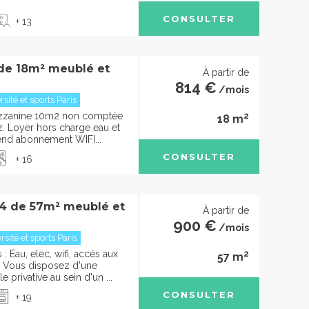
CONSULTER
+ 13
 de 18m² meublé et
À partir de
814 €
/mois
sité et sports Paris
2
ezzanine 10m2 non comptée
18 m
rez. Loyer hors charge eau et
rend abonnement WIFI...
CONSULTER
+ 16
4 de 57m² meublé et
À partir de
900 €
/mois
sité et sports Paris
2
 Eau, elec, wifi, accès aux
57 m
Vous disposez d'une
 privative au sein d'un ...
CONSULTER
+ 19