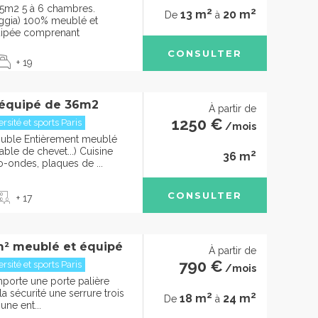
5m2 5 à 6 chambres.
2
2
13 m
20 m
De
à
oggia) 100% meublé et
uipée comprenant
CONSULTER
+ 19
 équipé de 36m2
À partir de
1250 €
sité et sports Paris
/mois
ouble Entièrement meublé
able de chevet...) Cuisine
2
36 m
o-ondes, plaques de ...
CONSULTER
+ 17
m² meublé et équipé
À partir de
790 €
sité et sports Paris
/mois
porte une porte palière
la sécurité une serrure trois
2
2
18 m
24 m
De
à
une ent...