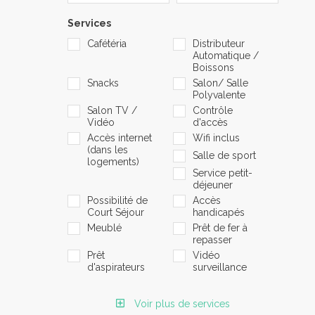
Services
Cafétéria
Distributeur
Automatique /
Boissons
Snacks
Salon/ Salle
Polyvalente
Salon TV /
Contrôle
Vidéo
d'accès
Accès internet
Wifi inclus
(dans les
Salle de sport
logements)
Service petit-
déjeuner
Possibilité de
Accès
Court Séjour
handicapés
Meublé
Prêt de fer à
repasser
Prêt
Vidéo
d'aspirateurs
surveillance
Voir plus de services