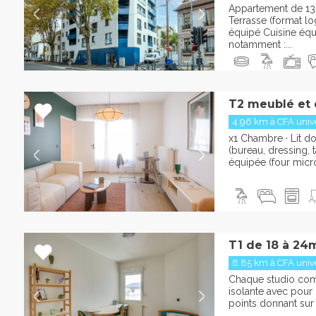
Appartement de 13
Terrasse (format l
équipé Cuisine éq
notamment :...
T2 meublé et
4.96 km à CFA univer
x1 Chambre · Lit d
(bureau, dressing, t
équipée (four micr
T1 de 18 à 24
8.85 km à CFA univer
Chaque studio com
isolante avec pour 
points donnant sur 