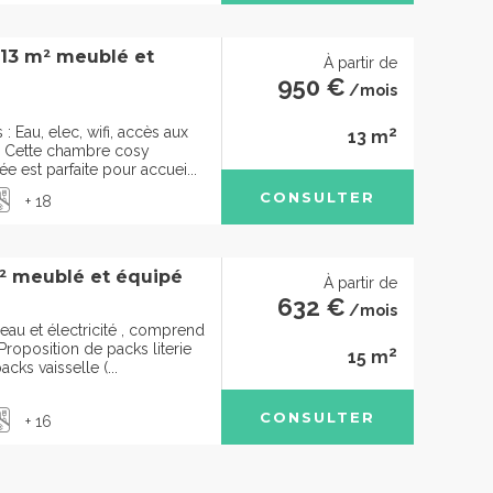
 13 m² meublé et
À partir de
950 €
/mois
2
 Eau, elec, wifi, accès aux
13 m
Cette chambre cosy
 est parfaite pour accuei...
CONSULTER
+ 18
² meublé et équipé
À partir de
632 €
/mois
eau et électricité , comprend
roposition de packs literie
2
15 m
cks vaisselle (...
CONSULTER
+ 16