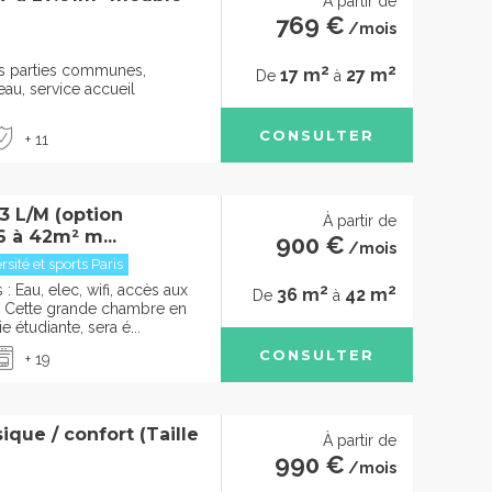
À partir de
769 €
/mois
2
2
des parties communes,
17 m
27 m
De
à
u, service accueil
CONSULTER
+ 11
 L/M (option
À partir de
6 à 42m² m...
900 €
/mois
sité et sports Paris
2
2
 Eau, elec, wifi, accès aux
36 m
42 m
De
à
Cette grande chambre en
e étudiante, sera é...
CONSULTER
+ 19
que / confort (Taille
À partir de
990 €
/mois