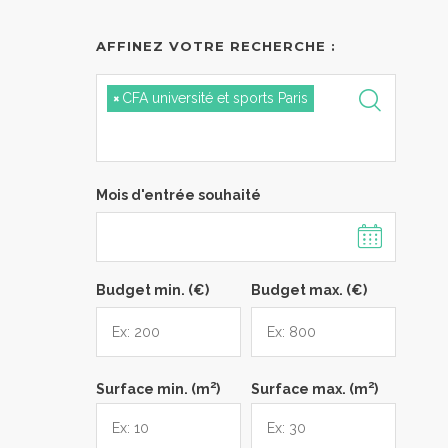
AFFINEZ VOTRE RECHERCHE :
×
CFA université et sports Paris
Mois d'entrée souhaité
Budget min. (€)
Budget max. (€)
2
2
Surface min. (m
)
Surface max. (m
)