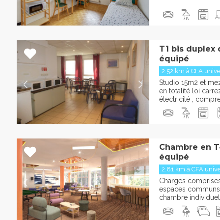
T1 bis duplex
équipé
2.52 km à CFA univer
Studio 15m2 et m
en totalité loi car
électricité , comp
Chambre en T
équipé
2.81 km à CFA univer
Charges comprises :
espaces communs 
chambre individuelle