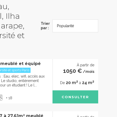
au,
, Ilha
garape,
Trier
par :
sité et
 meublé et équipé
À partir de
1050 €
sité et sports Paris
/mois
 Eau, elec, wifi, accès aux
e studio, entièrement
2
2
20 m
24 m
De
à
ur un étudiant ! Le l...
CONSULTER
+ 18
97 à 27.61m² meublé