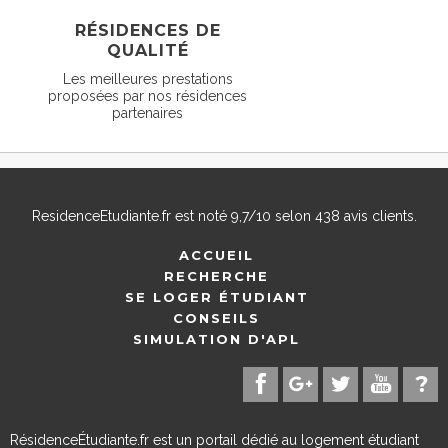
RÉSIDENCES DE
QUALITÉ
Les meilleures prestations
proposées par nos résidences
partenaires
ResidenceEtudiante.fr
est noté
9,7
/
10
selon
438
avis clients.
ACCUEIL
RECHERCHE
SE LOGER ÉTUDIANT
CONSEILS
SIMULATION D'APL
RésidenceÉtudiante.fr est un portail dédié au logement étudiant