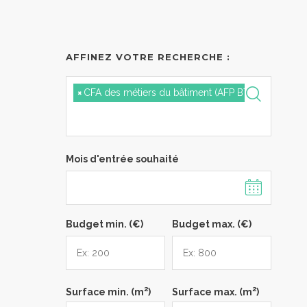
AFFINEZ VOTRE RECHERCHE :
×
CFA des métiers du bâtiment (AFP BTP 86) - Saint
Mois d'entrée souhaité
Budget min. (€)
Budget max. (€)
2
2
Surface min. (m
)
Surface max. (m
)