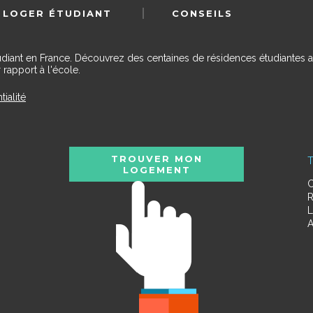
 LOGER ÉTUDIANT
CONSEILS
udiant en France. Découvrez des centaines de résidences étudiantes a
 rapport à l'école.
tialité
TROUVER MON
T
LOGEMENT
C
R
L
A