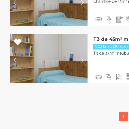
Chambre de 12m² 
T3 de 45m² m
5.62 km à CFA des m
T3 de 45m² meublé
1