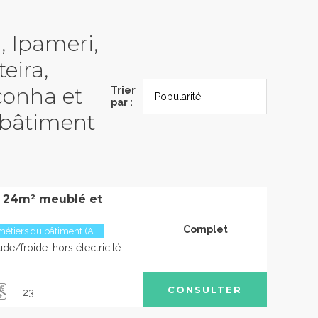
, Ipameri,
eira,
conha et
Trier
par :
 bâtiment
à 24m² meublé et
Complet
étiers du bâtiment (A...
de/froide. hors électricité
CONSULTER
+ 23