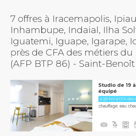
7 offres à Iracemapolis, Ipiau
Inhambupe, Indaial, Ilha Solt
Iguatemi, Iguape, Igarape, I
-Benoît
près de CFA des métiers du
(AFP BTP 86) - Saint-Benoît
Studio de 19 
équipé
4.56 km à CFA des m
chauffage, eau chau