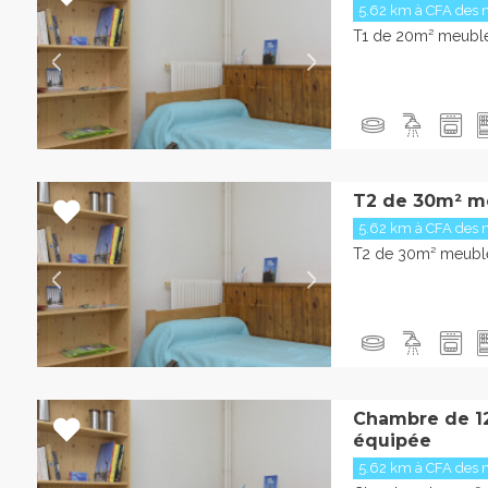
5.62 km à CFA des m
T1 de 20m² meublé
T2 de 30m² m
5.62 km à CFA des m
T2 de 30m² meublé
Chambre de 1
équipée
5.62 km à CFA des m