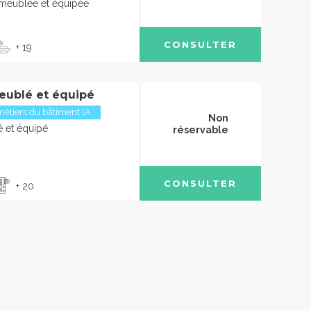
meublée et équipée
CONSULTER
+ 19
eublé et équipé
étiers du bâtiment (A...
Non
 et équipé
réservable
CONSULTER
+ 20