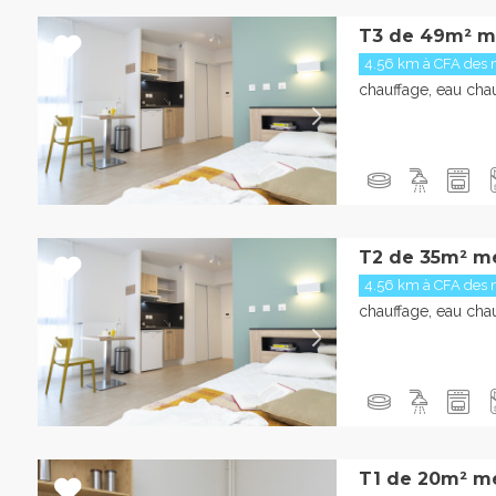
T3 de 49m² m
4.56 km à CFA des m
chauffage, eau chau
T2 de 35m² m
4.56 km à CFA des m
chauffage, eau chau
T1 de 20m² m