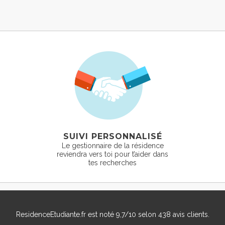
SUIVI PERSONNALISÉ
Le gestionnaire de la résidence
reviendra vers toi pour t’aider dans
tes recherches
ResidenceEtudiante.fr
est noté
9,7
/
10
selon
438
avis clients.