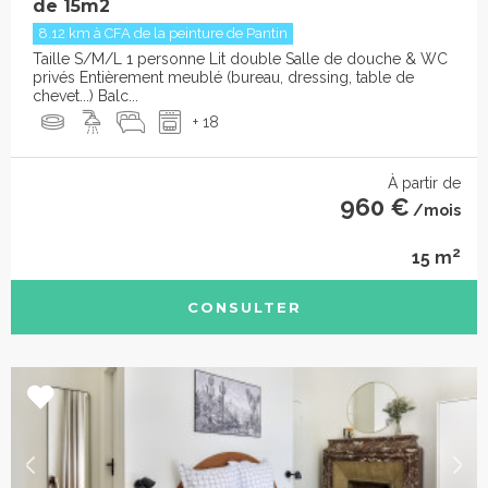
de 15m2
8.12 km à CFA de la peinture de Pantin
Taille S/M/L 1 personne Lit double Salle de douche & WC
privés Entièrement meublé (bureau, dressing, table de
chevet...) Balc...
+ 18
À partir de
960 €
/mois
2
15 m
CONSULTER