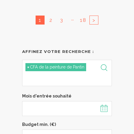
...
1
2
3
18
>
AFFINEZ VOTRE RECHERCHE :
×
CFA de la peinture de Pantin
Mois d'entrée souhaité
Budget min. (€)