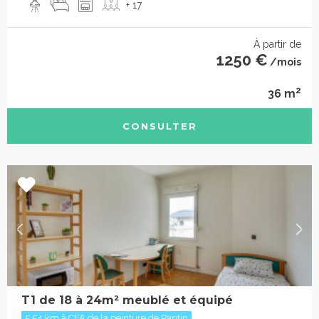
+ 17
À partir de
1250 €
/mois
2
36 m
CONSULTER
T1 de 18 à 24m² meublé et équipé
5.54 km à CFA de la peinture de Pantin