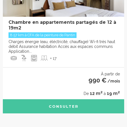
Chambre en appartements partagés de 12 à
19m2
8.57 km à CFA de la peinture de Pantin
Charges énergie (eau, éléctricité, chauffage) Wi-fi très haut
débit Assurance habitation Accès aux espaces communs
Application...
+ 17
À partir de
990 €
/mois
2
2
12 m
19 m
De
à
CONSULTER