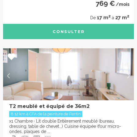
769 €
/mois
2
2
17 m
27 m
De
à
CONSULTER
T2 meublé et équipé de 36m2
8.12 km à CFA de la peinture de Pantin
x1 Chambre · Lit double Entièrement meublé (bureau,
dressing, table de chevet...) Cuisine équipée (four micro-
ondes, plaques de ...