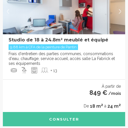
Studio de 18 à 24.8m² meublé et équipé
9.88 km à CFA de la peinture de Pantin
Frais d'entretien des parties communes, consommations
d'eau, chauffage, service accueil, accès salle La Fabrick et
ses équipements
+ 13
À partir de
849 €
/mois
2
2
18 m
24 m
De
à
CONSULTER