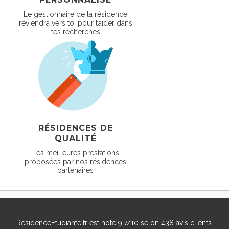
Le gestionnaire de la résidence
reviendra vers toi pour t’aider dans
tes recherches
RÉSIDENCES DE
QUALITÉ
Les meilleures prestations
proposées par nos résidences
partenaires
ResidenceEtudiante.fr
est noté
9,7
/
10
selon
438
avis clients.