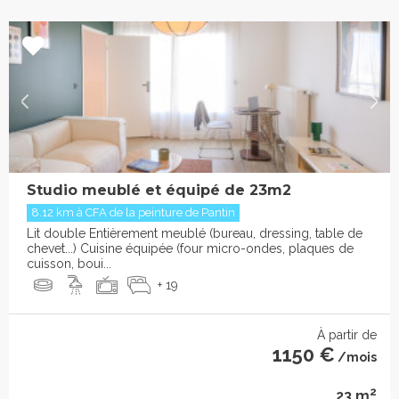
Studio meublé et équipé de 23m2
8.12 km à CFA de la peinture de Pantin
Lit double Entièrement meublé (bureau, dressing, table de
chevet...) Cuisine équipée (four micro-ondes, plaques de
cuisson, boui...
+ 19
À partir de
1150 €
/mois
2
23 m