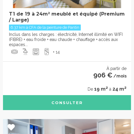
T1 de 19 à 24m² meublé et équipé (Premium
/ Large)
6.37 km à CFA de la peinture de Pantin
Inclus dans les charges : électricité, Internet illimité en WIFI
(FIBRE) + eau froide + eau chaude + chauffage + accès aux
espaces...
+ 14
À partir de
906 €
/mois
2
2
19 m
24 m
De
à
CONSULTER