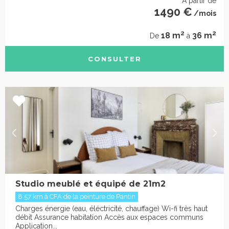
À partir de
1490 €
/mois
2
2
18 m
36 m
De
à
CONSULTER
Studio meublé et équipé de 21m2
8.57 km à CFA de la peinture de Pantin
Charges énergie (eau, éléctricité, chauffage) Wi-fi très haut
débit Assurance habitation Accès aux espaces communs
Application...