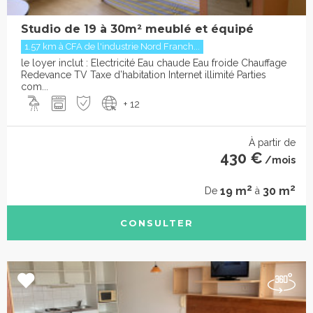
Studio de 19 à 30m² meublé et équipé
1.57 km à CFA de l'industrie Nord Franch...
le loyer inclut : Electricité Eau chaude Eau froide Chauffage
Redevance TV Taxe d’habitation Internet illimité Parties
com...
+ 12
À partir de
430 €
/mois
2
2
19 m
30 m
De
à
CONSULTER