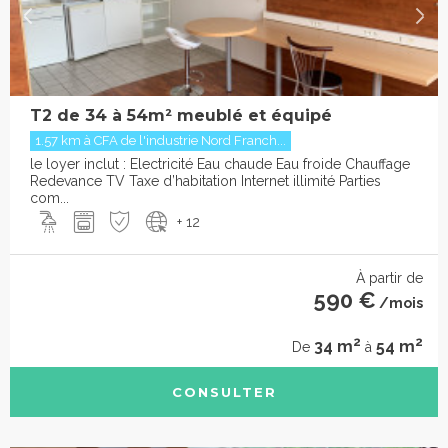
T2 de 34 à 54m² meublé et équipé
1.57 km à CFA de l'industrie Nord Franch...
le loyer inclut : Electricité Eau chaude Eau froide Chauffage
Redevance TV Taxe d’habitation Internet illimité Parties
com...
+ 12
À partir de
590 €
/mois
2
2
34 m
54 m
De
à
CONSULTER