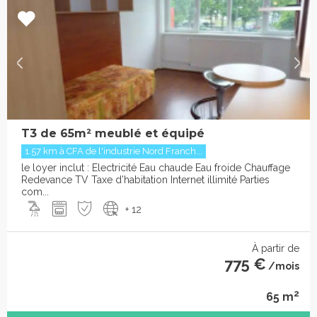
T3 de 65m² meublé et équipé
1.57 km à CFA de l'industrie Nord Franch...
le loyer inclut : Electricité Eau chaude Eau froide Chauffage
Redevance TV Taxe d’habitation Internet illimité Parties
com...
+ 12
À partir de
775 €
/mois
2
65 m