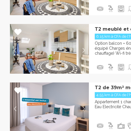
T2 meublé et 
6.15 km à CFA de l'hôt
Option balcon = 6
équipé Charges éner
chauffage) Wi-fi trè
T2 de 39m² m
4.55 km à CFA de l'hôt
Appartement 1 cha
Eau Electricité Cha