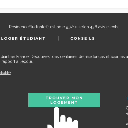
ResidenceEtudiante.fr
est noté
9,7
/
10
selon
438
avis clients.
 LOGER ÉTUDIANT
CONSEILS
udiant en France. Découvrez des centaines de résidences étudiantes a
 rapport à l'école.
tialité
TROUVER MON
T
LOGEMENT
C
R
L
A