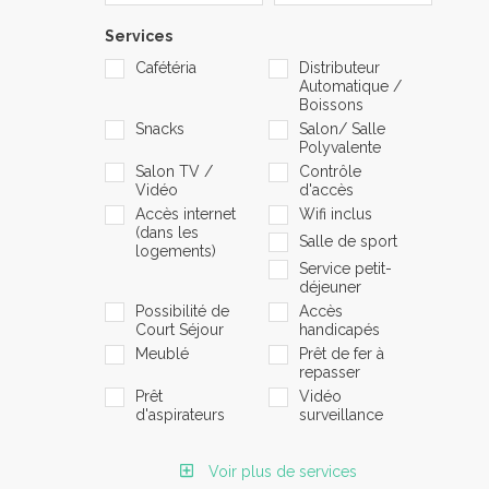
Services
Cafétéria
Distributeur
Automatique /
Boissons
Snacks
Salon/ Salle
Polyvalente
Salon TV /
Contrôle
Vidéo
d'accès
Accès internet
Wifi inclus
(dans les
Salle de sport
logements)
Service petit-
déjeuner
Possibilité de
Accès
Court Séjour
handicapés
Meublé
Prêt de fer à
repasser
Prêt
Vidéo
d'aspirateurs
surveillance
Voir plus de services