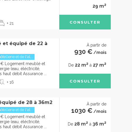
2
29 m
CONSULTER
+ 21
 et équipé de 22 à
À partir de
930 €
/mois
ellerie et de l'al...
2
2
0€ Logement meublé et
22 m
27 m
De
à
gie (eau, éléctricité,
s haut débit Assurance ...
CONSULTER
+ 16
équipé de 28 à 36m2
À partir de
1030 €
ellerie et de l'al...
/mois
0€ Logement meublé et
gie (eau, éléctricité,
2
2
28 m
36 m
De
à
s haut débit Assurance ...