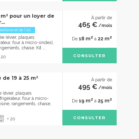
5 m² pour un loyer de
À partir de
..
465 €
/mois
llerie et de l'ali...
2
2
ée (évier, plaques
18 m
22 m
De
à
rateur, four à micro-ondes),
ngements, chaise. Kit ...
CONSULTER
 20
 de 19 à 25 m²
À partir de
495 €
/mois
 (évier, plaques
frigérateur, four à micro-
2
2
19 m
25 m
De
à
isine, rangements, chaise,
CONSULTER
+ 20