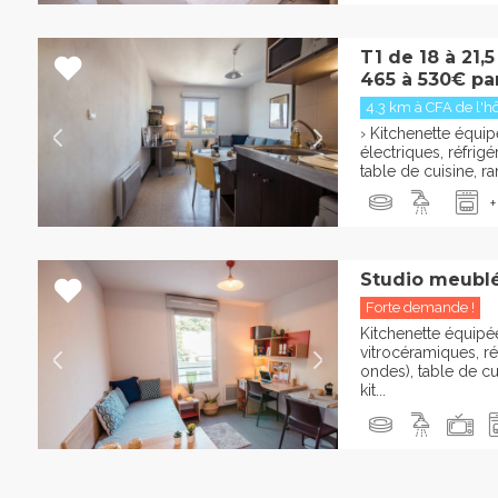
T1 de 18 à 21,
465 à 530€ par.
4.3 km à CFA de l'hôte
› Kitchenette équip
électriques, réfrigé
table de cuisine, ra
+
Studio meublé
Forte demande !
Kitchenette équipée
vitrocéramiques, ré
ondes), table de cu
kit...