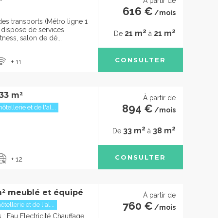
À partir de
616 €
/mois
des transports (Métro ligne 1
2, dispose de services
2
2
21 m
21 m
De
à
itness, salon de dé...
CONSULTER
+ 11
 33 m²
À partir de
894 €
tellerie et de l'al...
/mois
2
2
33 m
38 m
De
à
CONSULTER
+ 12
² meublé et équipé
À partir de
760 €
ellerie et de l'al...
/mois
: Eau Electricité Chauffage