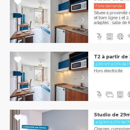
Forte demande !
Située à proximité 
et tram ligne 1 et 
adaptés : salle de f
T2 à partir de
5.68 km à CFA de l'hô
Hors électricité.
Studio de 29m
4.55 km à CFA de l'hôt
Charges comprises 