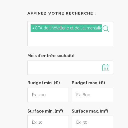
AFFINEZ VOTRE RECHERCHE :
×
CFA de l'hôtellerie et de l'alimentation de Marseill
Mois d'entrée souhaité
Budget min. (€)
Budget max. (€)
2
2
Surface min. (m
)
Surface max. (m
)