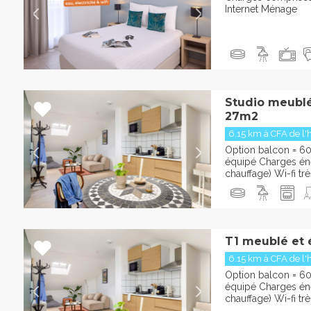
Internet Ménage
Studio meublé
27m2
6.15 km à CFA de l'hôt
Option balcon = 6
équipé Charges éner
chauffage) Wi-fi trè
T1 meublé et 
6.15 km à CFA de l'hôt
Option balcon = 6
équipé Charges éner
chauffage) Wi-fi trè