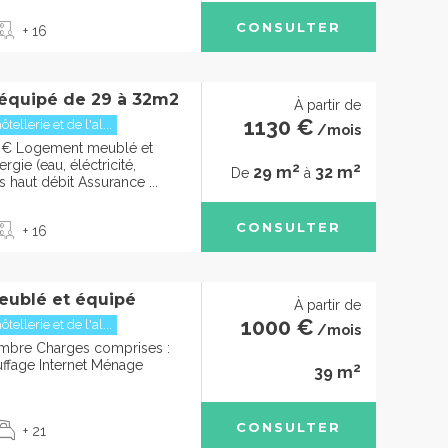
CONSULTER
+ 16
équipé de 29 à 32m2
À partir de
1130 €
ellerie et de l'al...
/mois
0€ Logement meublé et
gie (eau, éléctricité,
2
2
29 m
32 m
De
à
s haut débit Assurance ...
CONSULTER
+ 16
eublé et équipé
À partir de
1000 €
ellerie et de l'al...
/mois
mbre Charges comprises :
uffage Internet Ménage
2
39 m
CONSULTER
+ 21