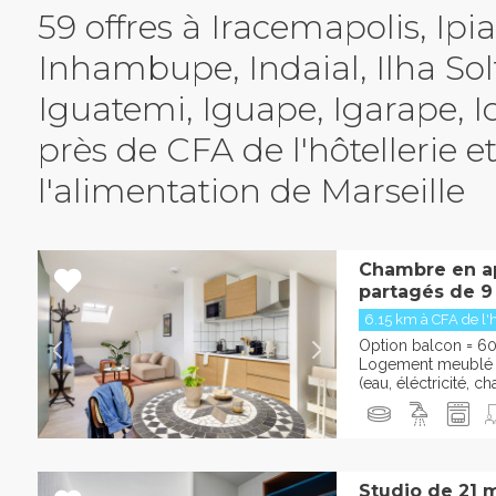
59 offres à Iracemapolis, Ipi
Inhambupe, Indaial, Ilha Solt
Iguatemi, Iguape, Igarape, I
e
près de CFA de l'hôtellerie e
l'alimentation de Marseille
Chambre en a
partagés de 9
6.15 km à CFA de l'hôt
Option balcon = 60
Logement meublé e
(eau, éléctricité, cha
Studio de 21 