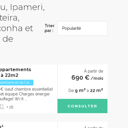
au, Ipameri,
eira,
conha et
Trier
par :
t de
ppartements
À partir de
 à 22m2
690 €
/mois
ellerie et de l'al...
2
2
€ (sauf chambre essentielle)
9 m
22 m
De
à
t équipé Charges énergie
uffage) Wi-fi ...
CONSULTER
+ 16
m²