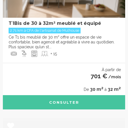
T1Bis de 30 à 32m² meublé et équipé
2.71 km à CFA de l'artisanat de Mulhouse
Ce T1 bis meublé de 30 m² offre un espace de vie
confortable, bien agencé et agréable à vivre au quotidien.
Plus spacieux qu’un st...
+ 15
À partir de
701 €
/mois
2
2
30 m
32 m
De
à
CONSULTER