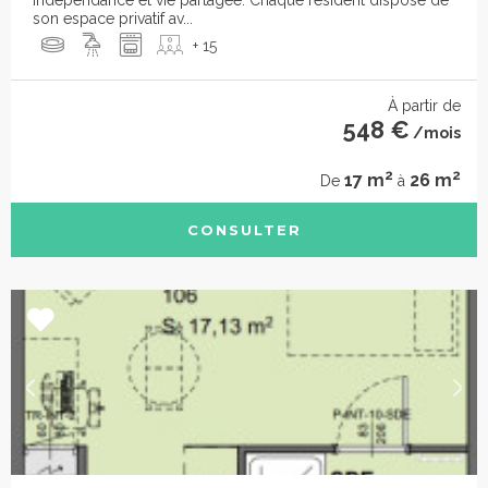
indépendance et vie partagée. Chaque résident dispose de
son espace privatif av...
+ 15
À partir de
548 €
/mois
2
2
17 m
26 m
De
à
CONSULTER