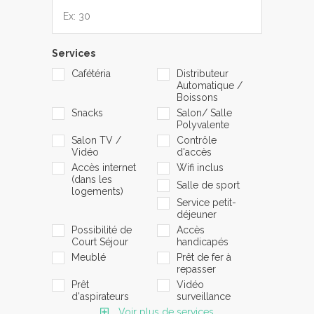
Services
Cafétéria
Distributeur
Automatique /
Boissons
Snacks
Salon/ Salle
Polyvalente
Salon TV /
Contrôle
Vidéo
d'accès
Accès internet
Wifi inclus
(dans les
Salle de sport
logements)
Service petit-
déjeuner
Possibilité de
Accès
Court Séjour
handicapés
Meublé
Prêt de fer à
repasser
Prêt
Vidéo
d'aspirateurs
surveillance
Voir plus de services