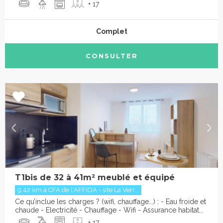
+ 17
Complet
CONSULTER
T1bis de 32 à 41m² meublé et équipé
9.42 km à CFA de l'AFFIDA - site La Verr...
Ce qu’inclue les charges ? (wifi, chauffage...) : - Eau froide et
chaude - Electricité - Chauffage - Wifi - Assurance habitat...
+ 17