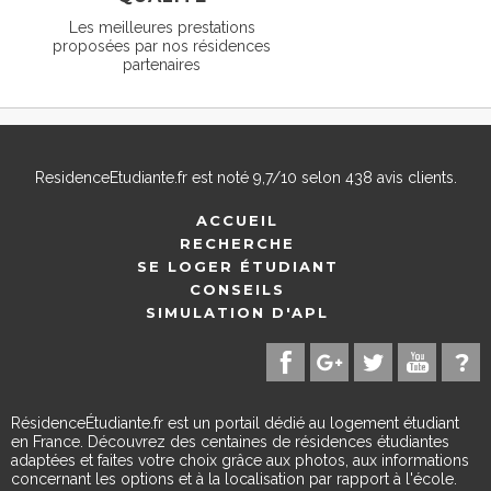
Les meilleures prestations
proposées par nos résidences
partenaires
ResidenceEtudiante.fr
est noté
9,7
/
10
selon
438
avis clients.
ACCUEIL
RECHERCHE
SE LOGER ÉTUDIANT
CONSEILS
SIMULATION D'APL
RésidenceÉtudiante.fr est un portail dédié au logement étudiant
en France. Découvrez des centaines de résidences étudiantes
adaptées et faites votre choix grâce aux photos, aux informations
concernant les options et à la localisation par rapport à l'école.