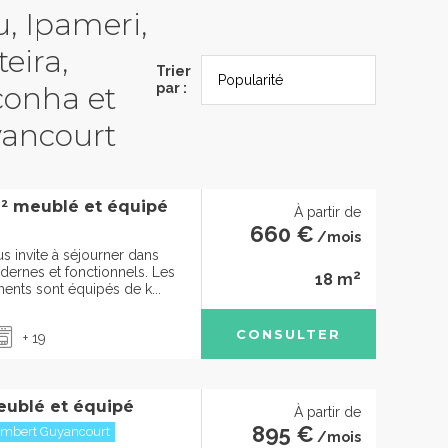
u, Ipameri,
eira,
Trier
conha et
par :
yancourt
² meublé et équipé
À partir de
660 €
/mois
s invite à séjourner dans
ernes et fonctionnels. Les
2
18 m
ents sont équipés de k...
CONSULTER
+ 19
eublé et équipé
À partir de
895 €
embert Guyancourt
/mois