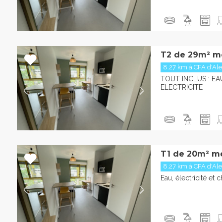
T2 de 29m² m
8.27 km à CFA d'Al
TOUT INCLUS : EA
ELECTRICITE
T1 de 20m² m
8.27 km à CFA d'Al
Eau, électricité et 