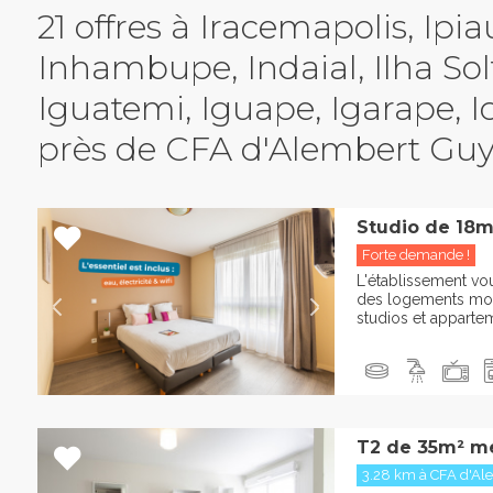
21 offres à Iracemapolis, Ipia
Inhambupe, Indaial, Ilha Solt
Iguatemi, Iguape, Igarape, I
près de CFA d'Alembert Gu
Studio de 18m
Forte demande !
L'établissement vou
des logements mod
studios et appartem
T2 de 35m² m
3.28 km à CFA d'Al