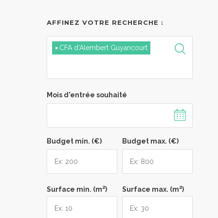
AFFINEZ VOTRE RECHERCHE :
×
CFA d'Alembert Guyancourt
Mois d'entrée souhaité
Budget min. (€)
Budget max. (€)
2
2
Surface min. (m
)
Surface max. (m
)