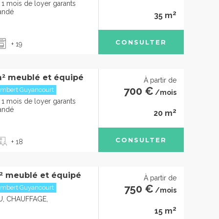
 1 mois de loyer garants
andé
2
35 m
CONSULTER
+ 19
² meublé et équipé
À partir de
700 €
embert Guyancourt
/mois
 1 mois de loyer garants
andé
2
20 m
CONSULTER
+ 18
² meublé et équipé
À partir de
750 €
embert Guyancourt
/mois
U, CHAUFFAGE,
2
15 m