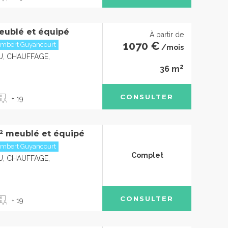
eublé et équipé
À partir de
1070 €
embert Guyancourt
/mois
U, CHAUFFAGE,
2
36 m
CONSULTER
+ 19
² meublé et équipé
embert Guyancourt
Complet
U, CHAUFFAGE,
CONSULTER
+ 19