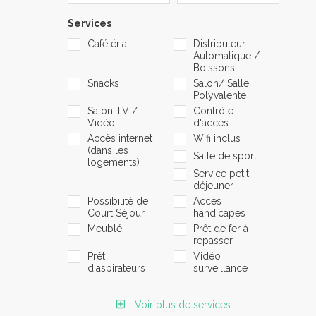
Services
Cafétéria
Distributeur
Automatique /
Boissons
Snacks
Salon/ Salle
Polyvalente
Salon TV /
Contrôle
Vidéo
d'accès
Accès internet
Wifi inclus
(dans les
Salle de sport
logements)
Service petit-
déjeuner
Possibilité de
Accès
Court Séjour
handicapés
Meublé
Prêt de fer à
repasser
Prêt
Vidéo
d'aspirateurs
surveillance
Voir plus de services