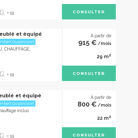
CONSULTER
+ 19
eublé et équipé
À partir de
915 €
embert Guyancourt
/mois
U, CHAUFFAGE,
2
29 m
CONSULTER
+ 19
eublé et équipé
À partir de
800 €
embert Guyancourt
/mois
chauffage inclus
2
22 m
CONSULTER
+ 19