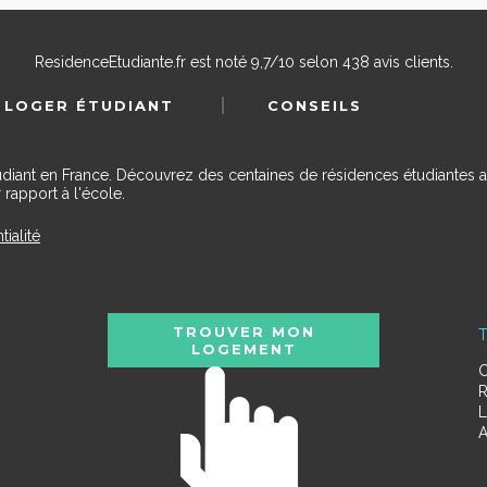
ResidenceEtudiante.fr
est noté
9,7
/
10
selon
438
avis clients.
 LOGER ÉTUDIANT
CONSEILS
udiant en France. Découvrez des centaines de résidences étudiantes a
 rapport à l'école.
tialité
TROUVER MON
T
LOGEMENT
C
R
L
A