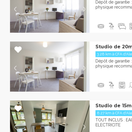
Dépôt de garantie :
physique recomm
Studio de 20m
3.28 km à CFA d'Al
Dépôt de garantie :
physique recomm
Studio de 15m
8.27 km à CFA d'Al
TOUT INCLUS : EA
ELECTRICITE