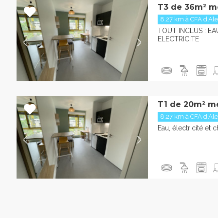
T3 de 36m² m
8.27 km à CFA d'Al
TOUT INCLUS : EA
ELECTRICITE
T1 de 20m² m
8.27 km à CFA d'Al
Eau, électricité et 