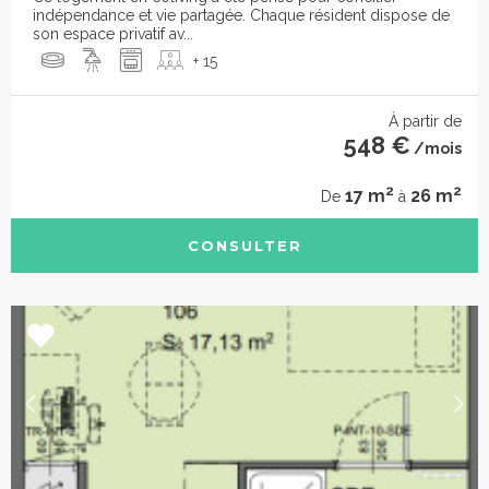
indépendance et vie partagée. Chaque résident dispose de
son espace privatif av...
+ 15
À partir de
548 €
/mois
2
2
17 m
26 m
De
à
CONSULTER