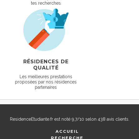
tes recherches
RÉSIDENCES DE
QUALITÉ
Les meilleures prestations
proposées par nos résidences
partenaires
ResidenceEtudiante.fr
est noté
9,7
/
10
selon
438
avis clients.
ACCUEIL
RECHERCHE