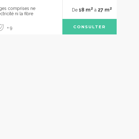
2
2
rges comprises ne
18 m
27 m
De
à
tricité ni la fibre
CONSULTER
+ 9