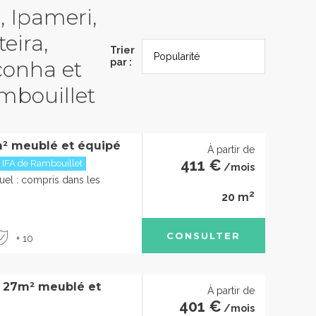
, Ipameri,
eira,
Trier
conha et
par :
mbouillet
² meublé et équipé
À partir de
411 €
 IFA de Rambouillet
/mois
uel : compris dans les
2
20 m
CONSULTER
+ 10
à 27m² meublé et
À partir de
401 €
/mois