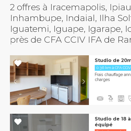
2 offres à Iracemapolis, Ipiau
Inhambupe, Indaial, Ilha Solt
Iguatemi, Iguape, Igarape, I
près de CFA CCIV IFA de Ra
Studio de 20m
0.36 km à CFA CCIV
Frais chauffage ann
charges
Studio de 18 
équipé