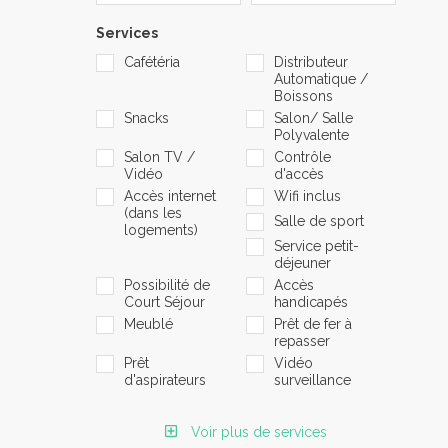
Services
Cafétéria
Distributeur
Automatique /
Boissons
Snacks
Salon/ Salle
Polyvalente
Salon TV /
Contrôle
Vidéo
d'accès
Accès internet
Wifi inclus
(dans les
Salle de sport
logements)
Service petit-
déjeuner
Possibilité de
Accès
Court Séjour
handicapés
Meublé
Prêt de fer à
repasser
Prêt
Vidéo
d'aspirateurs
surveillance
Voir plus de services