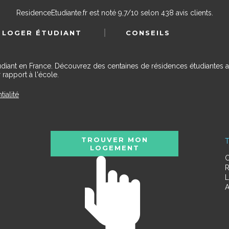
ResidenceEtudiante.fr
est noté
9,7
/
10
selon
438
avis clients.
 LOGER ÉTUDIANT
CONSEILS
udiant en France. Découvrez des centaines de résidences étudiantes a
 rapport à l'école.
tialité
TROUVER MON
T
LOGEMENT
C
R
L
A