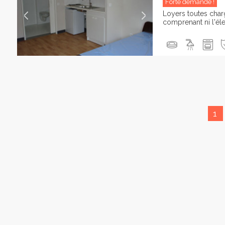
Forte demande !
Loyers toutes cha
comprenant ni l'élec
1