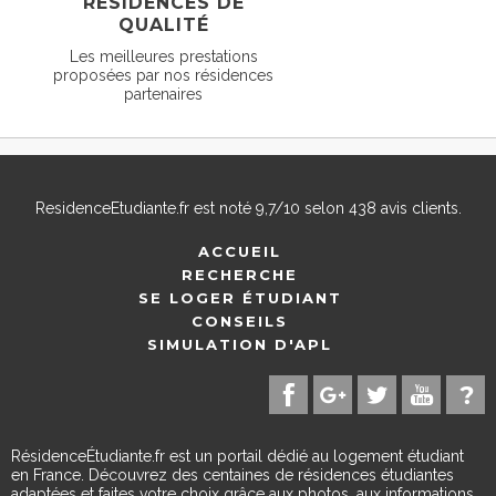
RÉSIDENCES DE
QUALITÉ
Les meilleures prestations
proposées par nos résidences
partenaires
ResidenceEtudiante.fr
est noté
9,7
/
10
selon
438
avis clients.
ACCUEIL
RECHERCHE
SE LOGER ÉTUDIANT
CONSEILS
SIMULATION D'APL
RésidenceÉtudiante.fr est un portail dédié au logement étudiant
en France. Découvrez des centaines de résidences étudiantes
adaptées et faites votre choix grâce aux photos, aux informations