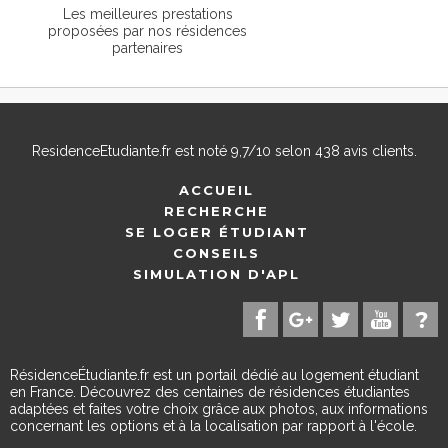
Les meilleures prestations
proposées par nos résidences
partenaires
ResidenceEtudiante.fr
est noté
9,7
/
10
selon
438
avis clients.
ACCUEIL
RECHERCHE
SE LOGER ÉTUDIANT
CONSEILS
SIMULATION D'APL
RésidenceÉtudiante.fr est un portail dédié au logement étudiant
en France. Découvrez des centaines de résidences étudiantes
adaptées et faites votre choix grâce aux photos, aux informations
concernant les options et à la localisation par rapport à l'école.