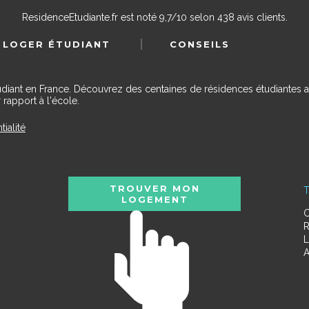
ResidenceEtudiante.fr
est noté
9,7
/
10
selon
438
avis clients.
 LOGER ÉTUDIANT
CONSEILS
udiant en France. Découvrez des centaines de résidences étudiantes a
 rapport à l'école.
tialité
TROUVER MON
T
LOGEMENT
C
R
L
A