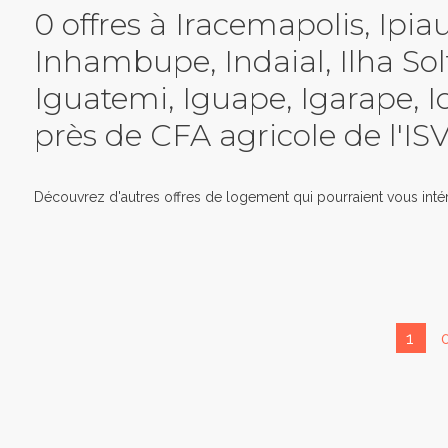
0 offres à Iracemapolis, Ipia
Inhambupe, Indaial, Ilha Solt
Iguatemi, Iguape, Igarape, I
près de CFA agricole de l'IS
Découvrez d'autres offres de logement qui pourraient vous intér
1