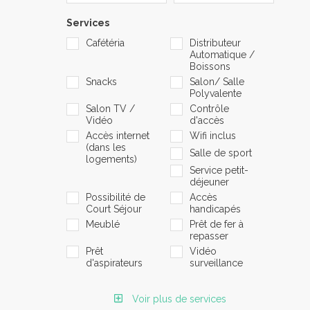
Services
Cafétéria
Distributeur
Automatique /
Boissons
Snacks
Salon/ Salle
Polyvalente
Salon TV /
Contrôle
Vidéo
d'accès
Accès internet
Wifi inclus
(dans les
Salle de sport
logements)
Service petit-
déjeuner
Possibilité de
Accès
Court Séjour
handicapés
Meublé
Prêt de fer à
repasser
Prêt
Vidéo
d'aspirateurs
surveillance
Voir plus de services