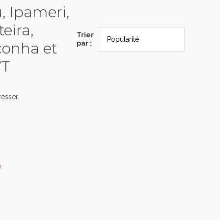
u, Ipameri,
eira,
Trier
conha et
par :
VT
esser.
0