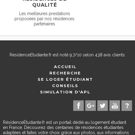
QUALITÉ
Les meilleures prestations
proposées par nos résidences
partenaires
ResidenceEtudiante.fr
est noté
9,7
/
10
selon
438
avis clients.
ACCUEIL
RECHERCHE
SE LOGER ÉTUDIANT
CONSEILS
SIMULATION D'APL
RésidenceÉtudiante.fr est un portail dédié au logement étudiant
en France. Découvrez des centaines de résidences étudiantes
adaptées et faites votre choix grâce aux photos, aux informations