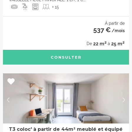
+ 15
À partir de
537 €
/mois
2
2
22 m
25 m
De
à
CONSULTER
T3 coloc' à partir de 44m² meublé et équipé