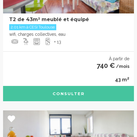
T2 de 43m² meublé et équipé
2.01 km à CESI Toulouse
wifi, charges collectives, eau
+ 13
À partir de
740 €
/mois
2
43 m
CONSULTER