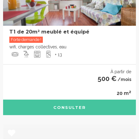
T1 de 20m² meublé et équipé
Forte demande !
wifi, charges collectives, eau
+ 13
À partir de
500 €
/mois
2
20 m
CONSULTER