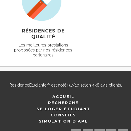
RÉSIDENCES DE
QUALITÉ
Les meilleures prestations
proposées par nos résidences
partenaires
ResidenceEtudiante.fr
est noté
9,7
/
10
selon
438
avis clients.
ACCUEIL
RECHERCHE
SE LOGER ÉTUDIANT
CONSEILS
SIMULATION D'APL