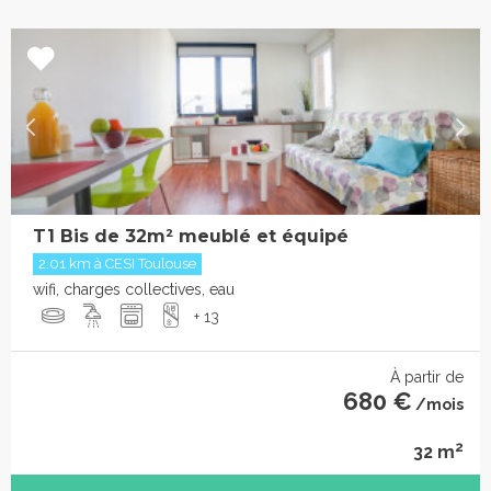
T1 Bis de 32m² meublé et équipé
2.01 km à CESI Toulouse
wifi, charges collectives, eau
+ 13
À partir de
680 €
/mois
2
32 m