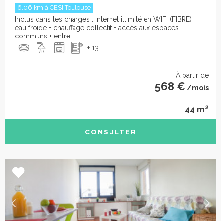
6.06 km à CESI Toulouse
Inclus dans les charges : Internet illimité en WIFI (FIBRE) +
eau froide + chauffage collectif + accès aux espaces
communs + entre...
+ 13
À partir de
568 €
/mois
2
44 m
CONSULTER