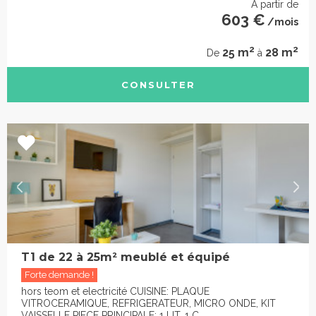
À partir de
603 €
/mois
2
2
25 m
28 m
De
à
CONSULTER
T1 de 22 à 25m² meublé et équipé
Forte demande !
hors teom et electricité CUISINE: PLAQUE
VITROCERAMIQUE, REFRIGERATEUR, MICRO ONDE, KIT
VAISSELLE PIECE PRINCIPALE: 1 LIT, 1 C...