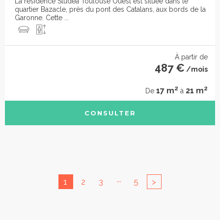
La résidence Studéa Toulouse Ouest est située dans le
quartier Bazacle, près du pont des Catalans, aux bords de la
Garonne. Cette ...
À partir de
487 €
/mois
2
2
17 m
21 m
De
à
CONSULTER
...
1
2
3
5
>