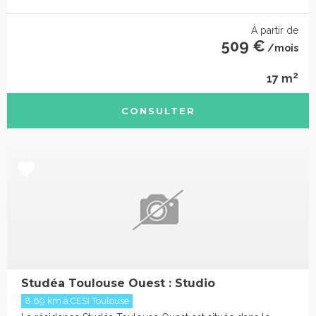
À partir de
509 €
/mois
2
17 m
CONSULTER
Studéa Toulouse Ouest : Studio
8.69 km à CESI Toulouse