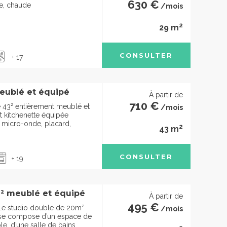
630 €
de, chaude
/mois
2
29 m
CONSULTER
+ 17
eublé et équipé
À partir de
710 €
 43² entièrement meublé et
/mois
 kitchenette équipée
, micro-onde, placard,
2
43 m
CONSULTER
+ 19
² meublé et équipé
À partir de
495 €
e studio double de 20m²
/mois
se compose d’un espace de
le, d’une salle de bains,...