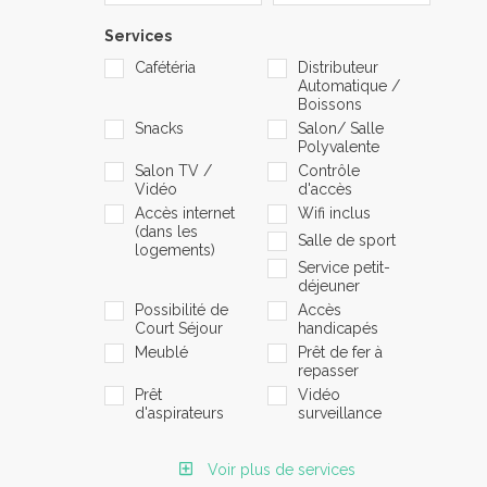
Services
Cafétéria
Distributeur
Automatique /
Boissons
Snacks
Salon/ Salle
Polyvalente
Salon TV /
Contrôle
Vidéo
d'accès
Accès internet
Wifi inclus
(dans les
Salle de sport
logements)
Service petit-
déjeuner
Possibilité de
Accès
Court Séjour
handicapés
Meublé
Prêt de fer à
repasser
Prêt
Vidéo
d'aspirateurs
surveillance
Voir plus de services