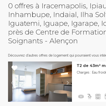
0 offres à Iracemapolis, Ipia
Inhambupe, Indaial, Ilha Solt
Iguatemi, Iguape, Igarape, I
près de Centre de Formation
Soignants - Alençon
Découvrez d'autres offres de logement qui pourraient vous intér
T2 de 43m² m
Charges : Eau froi