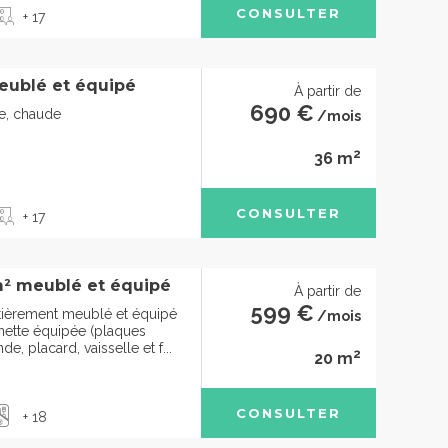
CONSULTER
+ 17
eublé et équipé
À partir de
690 €
de, chaude
/mois
2
36 m
CONSULTER
+ 17
² meublé et équipé
À partir de
599 €
tièrement meublé et équipé
/mois
nette équipée (plaques
e, placard, vaisselle et f...
2
20 m
CONSULTER
+ 18