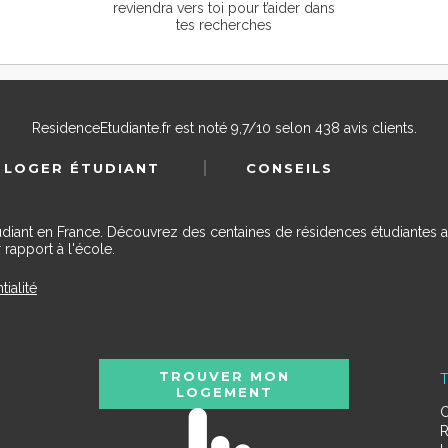
reviendra vers toi pour t’aider dans
tes recherches
ResidenceEtudiante.fr
est noté
9,7
/
10
selon
438
avis clients.
 LOGER ÉTUDIANT
CONSEILS
udiant en France. Découvrez des centaines de résidences étudiantes a
 rapport à l'école.
tialité
TROUVER MON
T
LOGEMENT
C
R