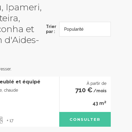
u, Ipameri,
eira,
conha et
Trier
par :
 d'Aides-
esser.
eublé et équipé
À partir de
710 €
de, chaude
/mois
2
43 m
CONSULTER
+ 17