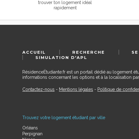
trouver ton logement idéal
rapidement
ACCUEIL
RECHERCHE
SE
SIMULATION D'APL
RésidenceÉtudiante.fr est un portail dédié au logement ét
informations concernant les options et à la localisation par
Contactez-nous
-
Mentions légales
-
Politique de confiden
Trouvez votre logement étudiant par ville
Orléans
Perpignan