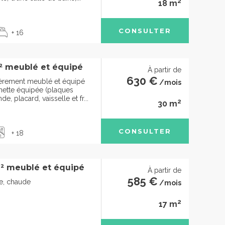
2
18 m
CONSULTER
+ 16
² meublé et équipé
À partir de
630 €
ièrement meublé et équipé
/mois
nette équipée (plaques
e, placard, vaisselle et fr...
2
30 m
CONSULTER
+ 18
² meublé et équipé
À partir de
585 €
de, chaude
/mois
2
17 m