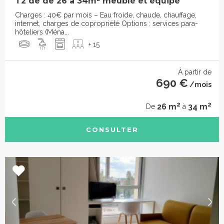
T2 de de 26 à 34m² meublé et équipé
Charges : 40€ par mois – Eau froide, chaude, chauffage,
internet, charges de copropriété Options : services para-
hôteliers (Ména...
+ 15
À partir de
690 €
/mois
2
2
26 m
34 m
De
à
CONSULTER