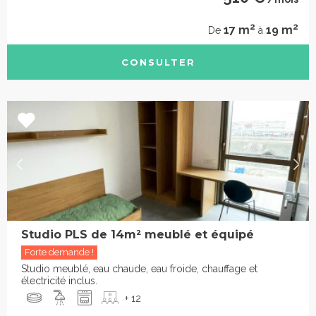
2
2
17 m
19 m
De
à
CONSULTER
Studio PLS de 14m² meublé et équipé
Forte demande !
Studio meublé, eau chaude, eau froide, chauffage et
électricité inclus.
+ 12