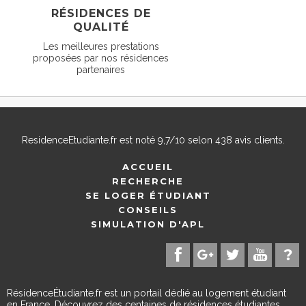
RÉSIDENCES DE
QUALITÉ
Les meilleures prestations
proposées par nos résidences
partenaires
ResidenceEtudiante.fr
est noté
9,7
/
10
selon
438
avis clients.
ACCUEIL
RECHERCHE
SE LOGER ÉTUDIANT
CONSEILS
SIMULATION D'APL
RésidenceÉtudiante.fr est un portail dédié au logement étudiant
en France. Découvrez des centaines de résidences étudiantes