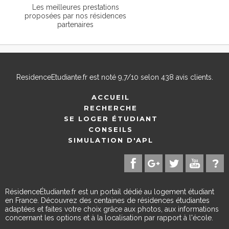
Les meilleures prestations
proposées par nos résidences
partenaires
ResidenceEtudiante.fr
est noté
9,7
/
10
selon
438
avis clients.
ACCUEIL
RECHERCHE
SE LOGER ÉTUDIANT
CONSEILS
SIMULATION D'APL
RésidenceÉtudiante.fr est un portail dédié au logement étudiant
en France. Découvrez des centaines de résidences étudiantes
adaptées et faites votre choix grâce aux photos, aux informations
concernant les options et à la localisation par rapport à l'école.