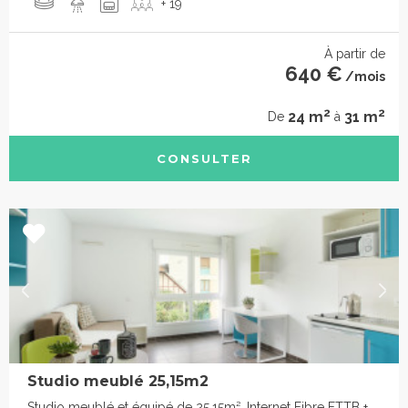
+ 19
À partir de
640 €
/mois
2
2
24 m
31 m
De
à
CONSULTER
Studio meublé 25,15m2
Studio meublé et équipé de 25,15m², Internet Fibre FTTB +