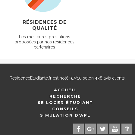
RÉSIDENCES DE
QUALITÉ
Les meilleures prestations
proposées par nos résidences
partenaires
ResidenceEtudiante.fr
est noté
9,7
/
10
selon
438
avis clients.
ACCUEIL
RECHERCHE
SE LOGER ÉTUDIANT
CONSEILS
SIMULATION D'APL