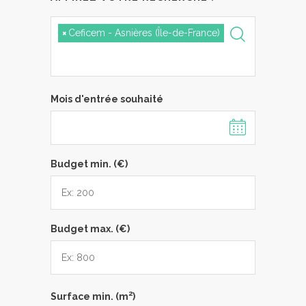
×
Ceficem - Asnières (Île-de-France)
Mois d'entrée souhaité
Budget min. (€)
Budget max. (€)
2
Surface min. (m
)