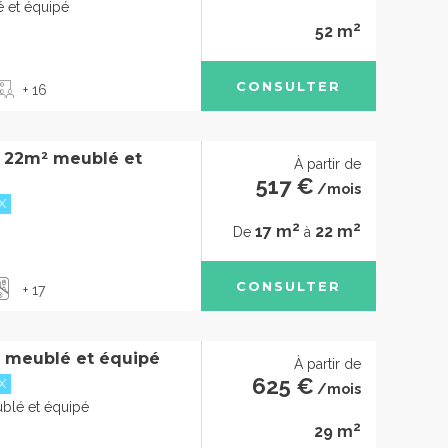
 et équipé
2
52 m
CONSULTER
+ 16
à 22m² meublé et
À partir de
517 €
/mois
X
2
2
17 m
22 m
De
à
CONSULTER
+ 17
 meublé et équipé
À partir de
625 €
X
/mois
blé et équipé
2
29 m