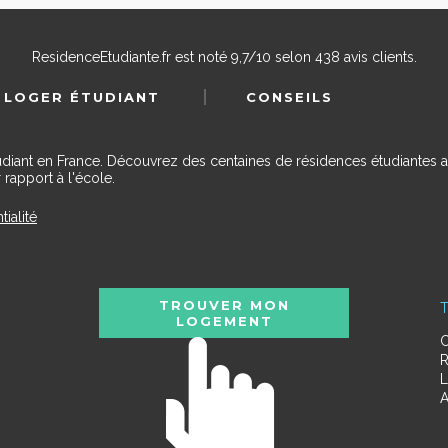
ResidenceEtudiante.fr
est noté
9,7
/
10
selon
438
avis clients.
 LOGER ÉTUDIANT
CONSEILS
udiant en France. Découvrez des centaines de résidences étudiantes a
 rapport à l'école.
tialité
TROUVER MON
T
LOGEMENT
C
R
L
A