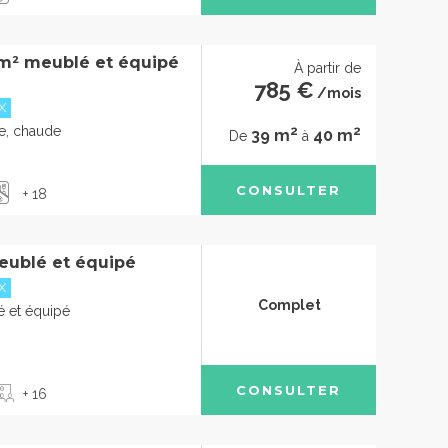
m² meublé et équipé
À partir de
785 €
/mois
X
2
2
de, chaude
39 m
40 m
De
à
CONSULTER
+ 18
eublé et équipé
X
Complet
 et équipé
CONSULTER
+ 16