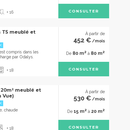
CONSULTER
+ 16
 T5 meublé et
À partir de
452 €
/mois
X
2
2
 est compris dans les
80 m
80 m
De
à
charge par Odalys.
CONSULTER
+ 18
à 20m² meublé et
À partir de
n Vue)
530 €
/mois
X
2
2
de, chaude
15 m
20 m
De
à
CONSULTER
+ 18