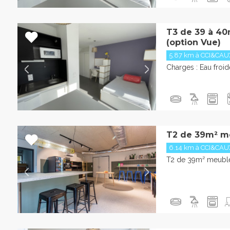
T3 de 39 à 40
(option Vue)
5.87 km à CCI&CAU
Charges : Eau froi
T2 de 39m² m
6.14 km à CCI&CAU
T2 de 39m² meublé