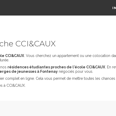
I
oche CCI&CAUX
ole CCI&CAUX
. Vous cherchez un appartement ou une colocation dans
durée.
s nos
résidences étudiantes proches de l'école CCI&CAUX
. En r
erges de jeunesses à Fontenay
négociés pour vous.
er complet en ligne. Cela vous permet de mettre toutes les chances 
des à CCI&CAUX.