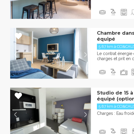
Chambre dans
équipé
5.87 km à CCI&CAU
Le contrat énergie
charges et prit en 
Studio de 15 
équipé (optio
5.87 km à CCI&CAU
Charges : Eau froi