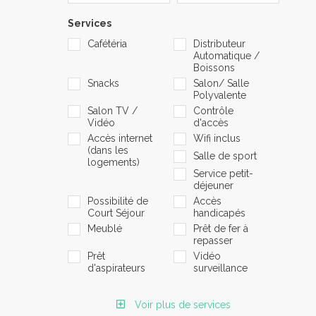
Services
Cafétéria
Distributeur
Automatique /
Boissons
Snacks
Salon/ Salle
Polyvalente
Salon TV /
Contrôle
Vidéo
d'accès
Accès internet
Wifi inclus
(dans les
Salle de sport
logements)
Service petit-
déjeuner
Possibilité de
Accès
Court Séjour
handicapés
Meublé
Prêt de fer à
repasser
Prêt
Vidéo
d'aspirateurs
surveillance
Voir plus de services