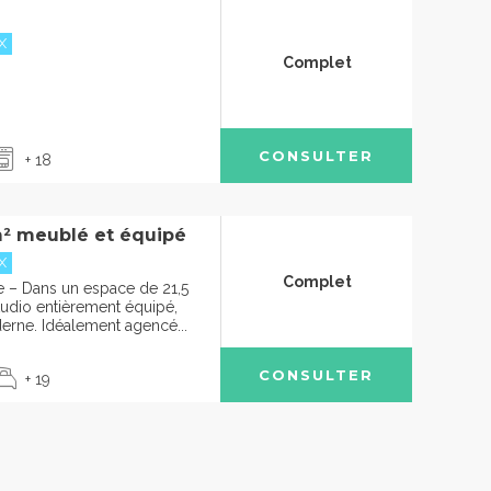
X
Complet
CONSULTER
+ 18
² meublé et équipé
X
Complet
 – Dans un espace de 21,5
studio entièrement équipé,
erne. Idéalement agencé...
CONSULTER
+ 19