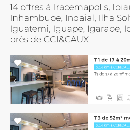
14 offres à Iracemapolis, Ipia
Inhambupe, Indaial, Ilha Solt
Iguatemi, Iguape, Igarape, I
près de CCI&CAUX
T1 de 17 à 20
6.14 km à CCI&CAU
T1 de 17 à 20m² m
T3 de 52m² m
6.14 km à CCI&CAU