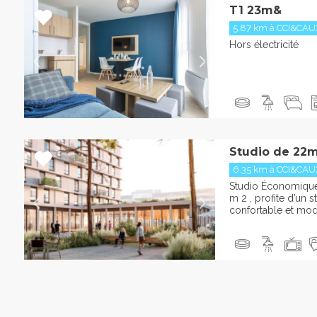
T1 23m&
5.87 km à CCI&CAU
Hors électricité
Studio de 22m
6.35 km à CCI&CAU
Studio Économique
m 2 , profite d’un 
confortable et mod