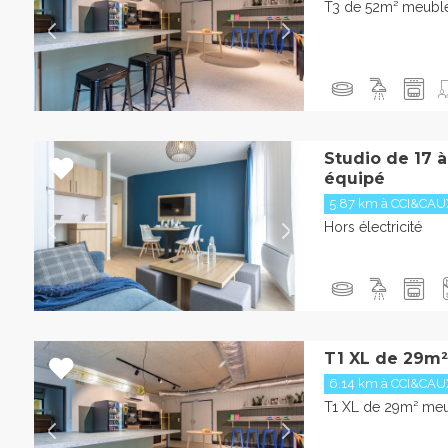
T3 de 52m² meublé
Studio de 17 
équipé
5.87 km à CCI&CAU
Hors électricité
T1 XL de 29m²
6.14 km à CCI&CAU
T1 XL de 29m² meu