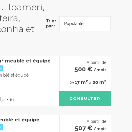
u, Ipameri,
eira,
Trier
conha et
par :
m² meublé et équipé
À partir de
500 €
X
/mois
eublé et équipé
2
2
17 m
20 m
De
à
CONSULTER
+ 16
eublé et équipé
À partir de
507 €
X
/mois