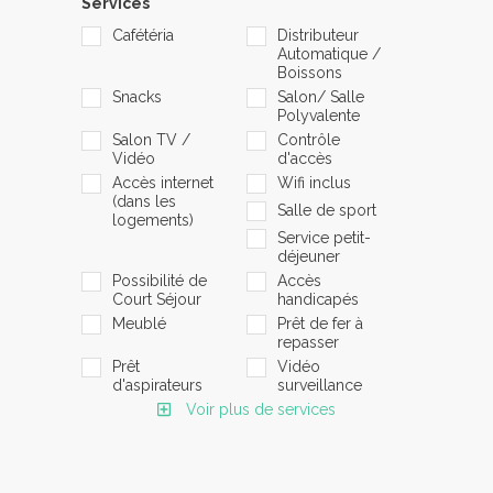
Services
Cafétéria
Distributeur
Automatique /
Boissons
Snacks
Salon/ Salle
Polyvalente
Salon TV /
Contrôle
Vidéo
d'accès
Accès internet
Wifi inclus
(dans les
Salle de sport
logements)
Service petit-
déjeuner
Possibilité de
Accès
Court Séjour
handicapés
Meublé
Prêt de fer à
repasser
Prêt
Vidéo
d'aspirateurs
surveillance
Voir plus de services