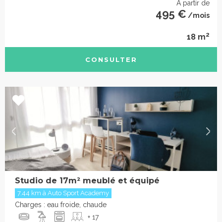
À partir de
495 €
/mois
2
18 m
CONSULTER
Studio de 17m² meublé et équipé
7.44 km à Auto Sport Academy
Charges : eau froide, chaude
+ 17