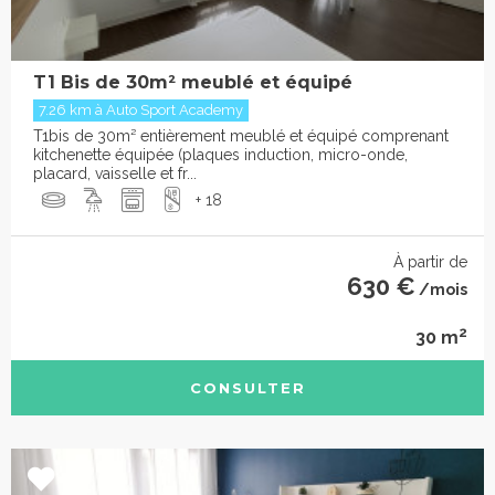
T1 Bis de 30m² meublé et équipé
7.26 km à Auto Sport Academy
T1bis de 30m² entièrement meublé et équipé comprenant
kitchenette équipée (plaques induction, micro-onde,
placard, vaisselle et fr...
+ 18
À partir de
630 €
/mois
2
30 m
CONSULTER