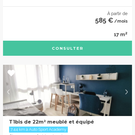
À partir de
585 €
/mois
2
17 m
CONSULTER
T1bis de 22m² meublé et équipé
7.44 km à Auto Sport Academy