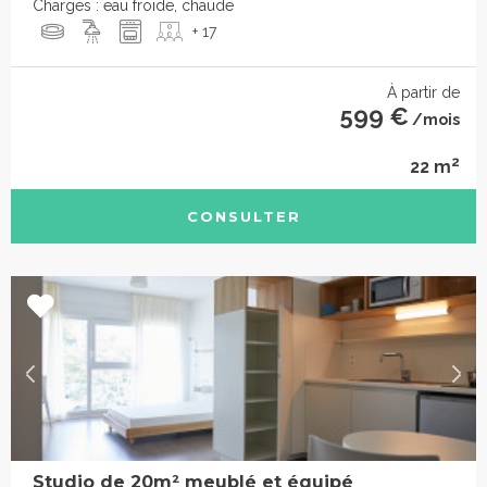
Charges : eau froide, chaude
+ 17
À partir de
599 €
/mois
2
22 m
CONSULTER
Studio de 20m² meublé et équipé