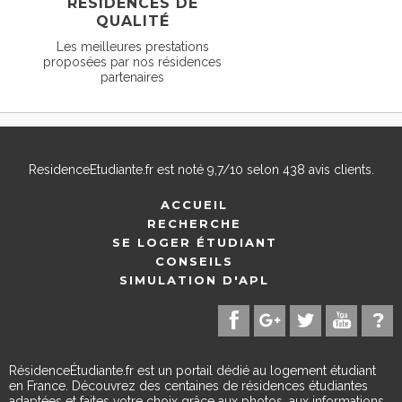
RÉSIDENCES DE
QUALITÉ
Les meilleures prestations
proposées par nos résidences
partenaires
ResidenceEtudiante.fr
est noté
9,7
/
10
selon
438
avis clients.
ACCUEIL
RECHERCHE
SE LOGER ÉTUDIANT
CONSEILS
SIMULATION D'APL
RésidenceÉtudiante.fr est un portail dédié au logement étudiant
en France. Découvrez des centaines de résidences étudiantes
adaptées et faites votre choix grâce aux photos, aux informations