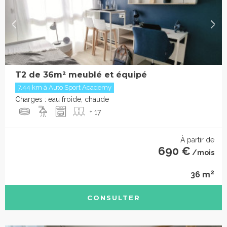
T2 de 36m² meublé et équipé
7.44 km à Auto Sport Academy
Charges : eau froide, chaude
+ 17
À partir de
690 €
/mois
2
36 m
CONSULTER