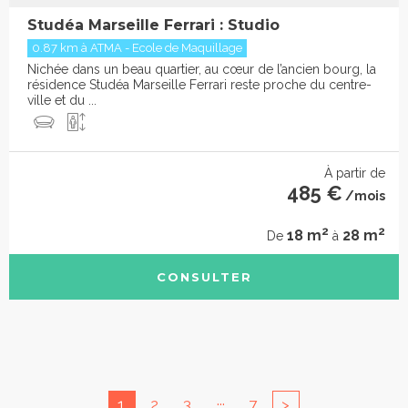
Studéa Marseille Ferrari : Studio
0.87 km à ATMA - Ecole de Maquillage
Nichée dans un beau quartier, au cœur de l’ancien bourg, la
résidence Studéa Marseille Ferrari reste proche du centre-
ville et du ...
À partir de
485 €
/mois
2
2
18 m
28 m
De
à
CONSULTER
...
1
2
3
7
>