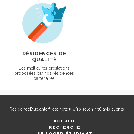
RÉSIDENCES DE
QUALITÉ
Les meilleures prestations
proposées par nos résidences
partenaires
ResidenceEtudiante.fr
est noté
9,7
/
10
selon
438
avis clients.
ACCUEIL
RECHERCHE
SE LOGER ÉTUDIANT