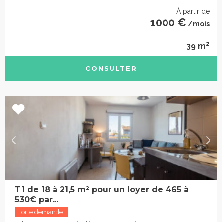
À partir de
1000 €
/mois
2
39 m
CONSULTER
T1 de 18 à 21,5 m² pour un loyer de 465 à
530€ par...
Forte demande !