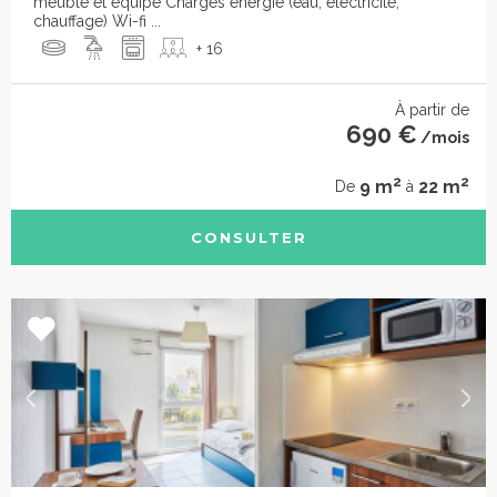
meublé et équipé Charges énergie (eau, éléctricité,
chauffage) Wi-fi ...
+ 16
À partir de
690 €
/mois
2
2
9 m
22 m
De
à
CONSULTER