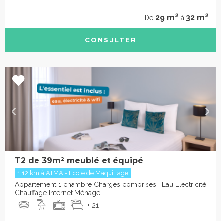
2
2
29 m
32 m
De
à
CONSULTER
T2 de 39m² meublé et équipé
1.12 km à ATMA - Ecole de Maquillage
Appartement 1 chambre Charges comprises : Eau Electricité
Chauffage Internet Ménage
+ 21