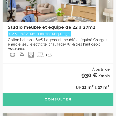
Studio meublé et équipé de 22 à 27m2
0.88 km à ATMA - Ecole de Maquillage
Option balcon = 60€ Logement meublé et équipé Charges
énergie (eau, éléctricité, chauffage) Wi-fi très haut débit
Assurance ...
+ 16
À partir de
930 €
/mois
2
2
22 m
27 m
De
à
CONSULTER