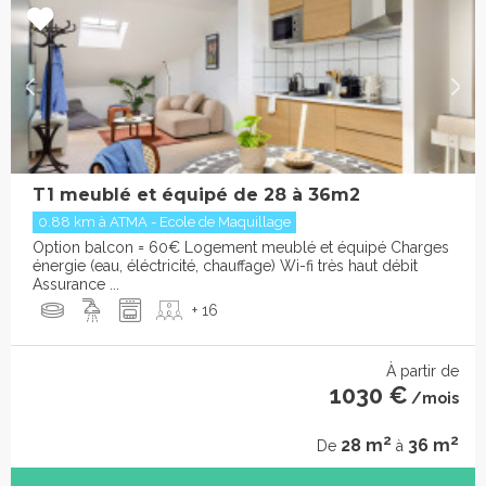
T1 meublé et équipé de 28 à 36m2
0.88 km à ATMA - Ecole de Maquillage
Option balcon = 60€ Logement meublé et équipé Charges
énergie (eau, éléctricité, chauffage) Wi-fi très haut débit
Assurance ...
+ 16
À partir de
1030 €
/mois
2
2
28 m
36 m
De
à