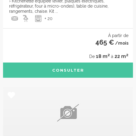
› Kitchenette équipée (évier, plaques électriques,
réfrigérateur, four à micro-ondes), table de cuisine,
rangements, chaise. Kit ...
+ 20
À partir de
465 €
/mois
2
2
18 m
22 m
De
à
CONSULTER