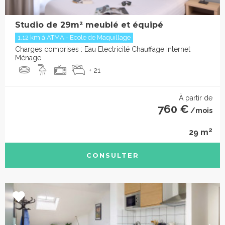
Studio de 29m² meublé et équipé
1.12 km à ATMA - Ecole de Maquillage
Charges comprises : Eau Electricité Chauffage Internet
Ménage
+ 21
À partir de
760 €
/mois
2
29 m
CONSULTER