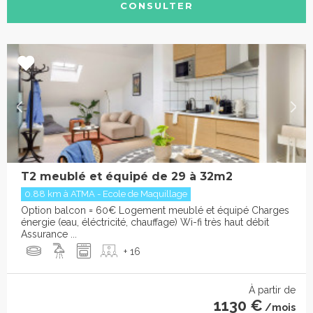
CONSULTER
T2 meublé et équipé de 29 à 32m2
0.88 km à ATMA - Ecole de Maquillage
Option balcon = 60€ Logement meublé et équipé Charges
énergie (eau, éléctricité, chauffage) Wi-fi très haut débit
Assurance ...
+ 16
À partir de
1130 €
/mois