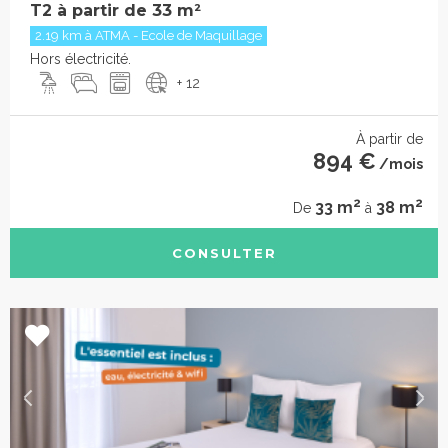
T2 à partir de 33 m²
2.19 km à ATMA - Ecole de Maquillage
Hors électricité.
+ 12
À partir de
894 €
/mois
2
2
33 m
38 m
De
à
CONSULTER