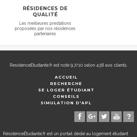
RÉSIDENCES DE
QUALITÉ
Les meilleures prestations
proposées par nos résidences
partenaires
ResidenceEtudiante.fr
est noté
9,7
/
10
selon
438
avis clients.
ACCUEIL
RECHERCHE
SE LOGER ÉTUDIANT
CONSEILS
SIMULATION D'APL
RésidenceÉtudiante.fr est un portail dédié au logement étudiant