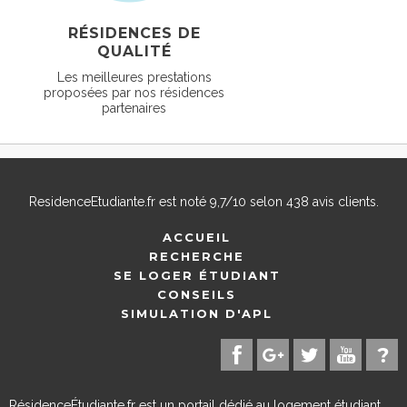
RÉSIDENCES DE
QUALITÉ
Les meilleures prestations
proposées par nos résidences
partenaires
ResidenceEtudiante.fr
est noté
9,7
/
10
selon
438
avis clients.
ACCUEIL
RECHERCHE
SE LOGER ÉTUDIANT
CONSEILS
SIMULATION D'APL
RésidenceÉtudiante.fr est un portail dédié au logement étudiant