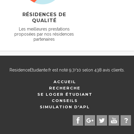
RÉSIDENCES DE
QUALITÉ
Les meilleures prestations
proposées par nos résidences
partenaires
ResidenceEtudiante.fr
est noté
9,7
/
10
selon
438
avis clients.
ACCUEIL
RECHERCHE
SE LOGER ÉTUDIANT
CONSEILS
SIMULATION D'APL