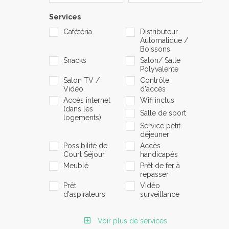
Services
Cafétéria
Distributeur
Automatique /
Boissons
Snacks
Salon/ Salle
Polyvalente
Salon TV /
Contrôle
Vidéo
d'accès
Accès internet
Wifi inclus
(dans les
Salle de sport
logements)
Service petit-
déjeuner
Possibilité de
Accès
Court Séjour
handicapés
Meublé
Prêt de fer à
repasser
Prêt
Vidéo
d'aspirateurs
surveillance
Voir plus de services