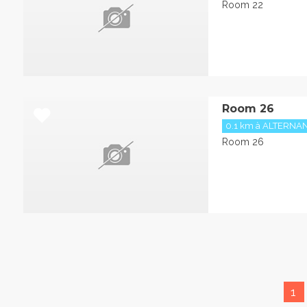
Room 22
Room 26
0.1 km à ALTERN
Room 26
1