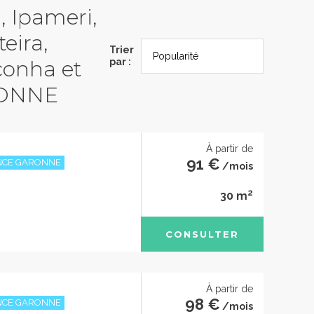
, Ipameri,
eira,
Trier
conha et
par :
RONNE
À partir de
91 €
ANCE GARONNE
/mois
2
30 m
CONSULTER
À partir de
98 €
ANCE GARONNE
/mois