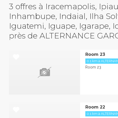
3 offres à Iracemapolis, Ipiau
Inhambupe, Indaial, Ilha Solt
Iguatemi, Iguape, Igarape, I
près de ALTERNANCE GA
Room 23
0.1 km à ALTERN
Room 23
Room 22
0.1 km à ALTERN