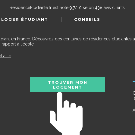
ResidenceEtudiante.fr
est noté
9,7
/
10
selon
438
avis clients.
 LOGER ÉTUDIANT
CONSEILS
udiant en France. Découvrez des centaines de résidences étudiantes a
 rapport à l'école.
tialité
TROUVER MON
T
LOGEMENT
C
R
L
A