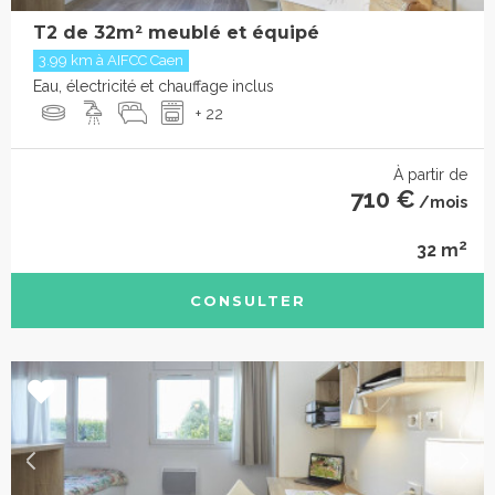
T2 de 32m² meublé et équipé
3.99 km à AIFCC Caen
Eau, électricité et chauffage inclus
+ 22
À partir de
710 €
/mois
2
32 m
CONSULTER