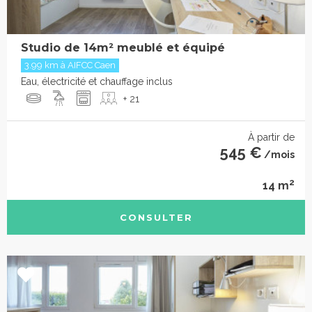
Studio de 14m² meublé et équipé
3.99 km à AIFCC Caen
Eau, électricité et chauffage inclus
+ 21
À partir de
545 €
/mois
2
14 m
CONSULTER