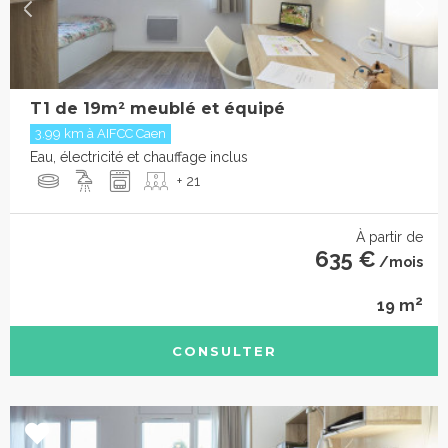
T1 de 19m² meublé et équipé
3.99 km à AIFCC Caen
Eau, électricité et chauffage inclus
+ 21
À partir de
635 €
/mois
2
19 m
CONSULTER