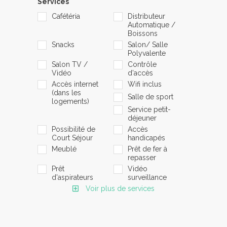
Services
Cafétéria
Distributeur
Automatique /
Boissons
Snacks
Salon/ Salle
Polyvalente
Salon TV /
Contrôle
Vidéo
d'accès
Accès internet
Wifi inclus
(dans les
Salle de sport
logements)
Service petit-
déjeuner
Possibilité de
Accès
Court Séjour
handicapés
Meublé
Prêt de fer à
repasser
Prêt
Vidéo
d'aspirateurs
surveillance
Voir plus de services