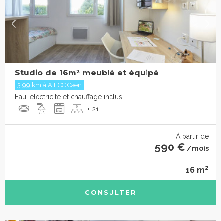
Studio de 16m² meublé et équipé
3.99 km à AIFCC Caen
Eau, électricité et chauffage inclus
+ 21
À partir de
590 €
/mois
2
16 m
CONSULTER