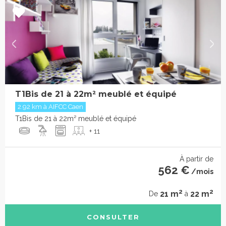
T1Bis de 21 à 22m² meublé et équipé
2.92 km à AIFCC Caen
T1Bis de 21 à 22m² meublé et équipé
+ 11
À partir de
562 €
/mois
2
2
21 m
22 m
De
à
CONSULTER