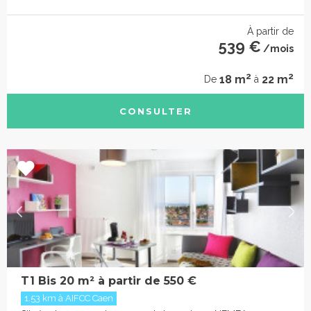
À partir de
539 €
/mois
2
2
18 m
22 m
De
à
CONSULTER
T1 Bis 20 m² à partir de 550 €
1.53 km à AIFCC Caen