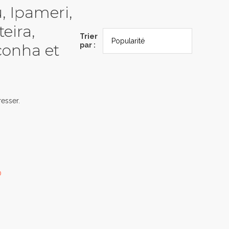
u, Ipameri,
eira,
Trier
conha et
par :
esser.
0