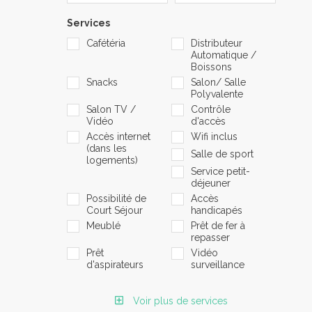
Services
Cafétéria
Distributeur
Automatique /
Boissons
Snacks
Salon/ Salle
Polyvalente
Salon TV /
Contrôle
Vidéo
d'accès
Accès internet
Wifi inclus
(dans les
Salle de sport
logements)
Service petit-
déjeuner
Possibilité de
Accès
Court Séjour
handicapés
Meublé
Prêt de fer à
repasser
Prêt
Vidéo
d'aspirateurs
surveillance
Voir plus de services