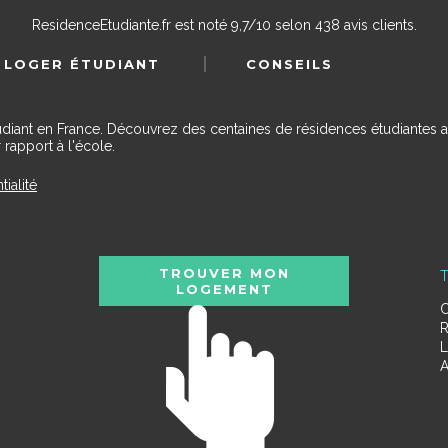
ResidenceEtudiante.fr
est noté
9,7
/
10
selon
438
avis clients.
 LOGER ÉTUDIANT
CONSEILS
udiant en France. Découvrez des centaines de résidences étudiantes a
 rapport à l'école.
tialité
TROUVER MON
T
LOGEMENT
C
R
L
A