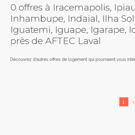
0 offres à Iracemapolis, Ipia
Inhambupe, Indaial, Ilha Solt
Iguatemi, Iguape, Igarape, I
près de AFTEC Laval
Découvrez d'autres offres de logement qui pourraient vous intér
1