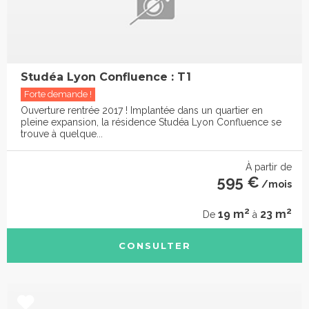
Studéa Lyon Confluence : T1
Forte demande !
Ouverture rentrée 2017 ! Implantée dans un quartier en
pleine expansion, la résidence Studéa Lyon Confluence se
trouve à quelque...
À partir de
595 €
/mois
2
2
19 m
23 m
De
à
CONSULTER