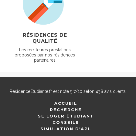
RÉSIDENCES DE
QUALITÉ
Les meilleures prestations
proposées par nos résidences
partenaires
ResidenceEtudiante.fr
est noté
9,7
/
10
selon
438
avis clients.
ACCUEIL
RECHERCHE
SE LOGER ÉTUDIANT
CONSEILS
SIMULATION D'APL