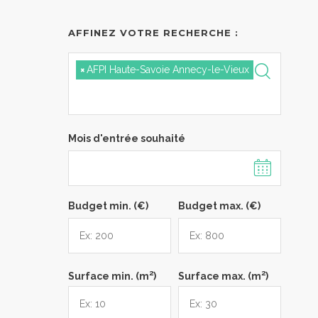
AFFINEZ VOTRE RECHERCHE :
×
AFPI Haute-Savoie Annecy-le-Vieux
Mois d'entrée souhaité
Budget min. (€)
Budget max. (€)
2
2
Surface min. (m
)
Surface max. (m
)