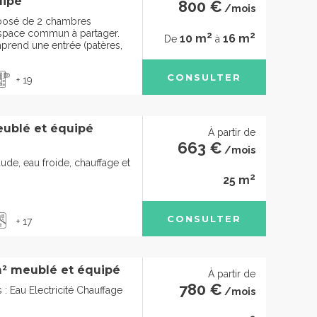
uipé
800 €
/mois
osé de 2 chambres
 espace commun à partager.
2
2
10 m
16 m
De
à
prend une entrée (patères,
CONSULTER
+ 19
ublé et équipé
À partir de
663 €
/mois
ude, eau froide, chauffage et
2
25 m
CONSULTER
+ 17
² meublé et équipé
À partir de
780 €
: Eau Electricité Chauffage
/mois