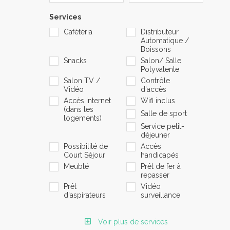
Services
Cafétéria
Distributeur
Automatique /
Boissons
Snacks
Salon/ Salle
Polyvalente
Salon TV /
Contrôle
Vidéo
d'accès
Accès internet
Wifi inclus
(dans les
Salle de sport
logements)
Service petit-
déjeuner
Possibilité de
Accès
Court Séjour
handicapés
Meublé
Prêt de fer à
repasser
Prêt
Vidéo
d'aspirateurs
surveillance
Voir plus de services