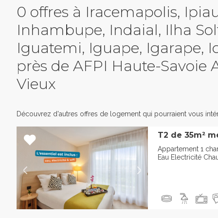
0 offres à Iracemapolis, Ipia
Inhambupe, Indaial, Ilha Solt
Iguatemi, Iguape, Igarape, I
près de AFPI Haute-Savoie 
Vieux
Découvrez d'autres offres de logement qui pourraient vous intér
T2 de 35m² m
Appartement 1 cha
Eau Electricité Cha