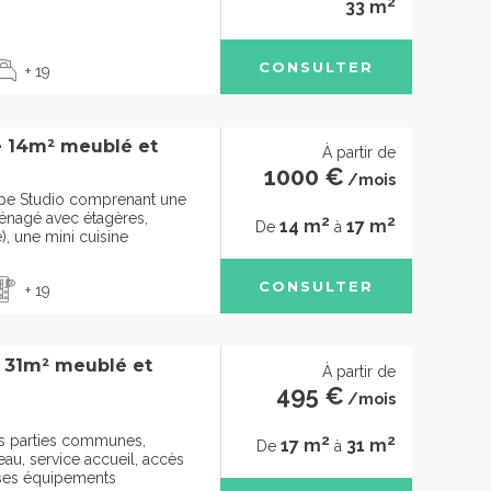
2
33 m
CONSULTER
+ 19
e 14m² meublé et
À partir de
1000 €
/mois
pe Studio comprenant une
énagé avec étagères,
2
2
14 m
17 m
De
à
), une mini cuisine
CONSULTER
+ 19
à 31m² meublé et
À partir de
495 €
/mois
2
2
des parties communes,
17 m
31 m
De
à
u, service accueil, accès
t ses équipements