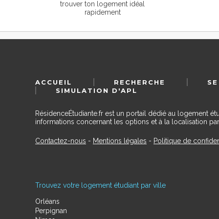
trouver ton logement idéal
rapidement
ACCUEIL
RECHERCHE
SE
SIMULATION D'APL
RésidenceÉtudiante.fr est un portail dédié au logement ét
informations concernant les options et à la localisation par
Contactez-nous
-
Mentions légales
-
Politique de confiden
Trouvez votre logement étudiant par ville
Orléans
Perpignan