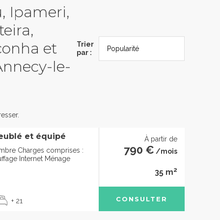
u, Ipameri,
eira,
conha et
Trier
par :
Annecy-le-
esser.
eublé et équipé
À partir de
790 €
mbre Charges comprises :
/mois
uffage Internet Ménage
2
35 m
CONSULTER
+ 21