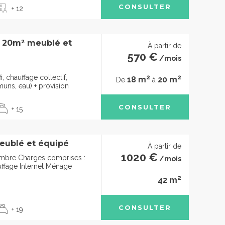
CONSULTER
+ 12
à 20m² meublé et
À partir de
570 €
/mois
2
2
i, chauffage collectif,
18 m
20 m
De
à
uns, eau) + provision
CONSULTER
+ 15
eublé et équipé
À partir de
1020 €
mbre Charges comprises :
/mois
uffage Internet Ménage
2
42 m
CONSULTER
+ 19