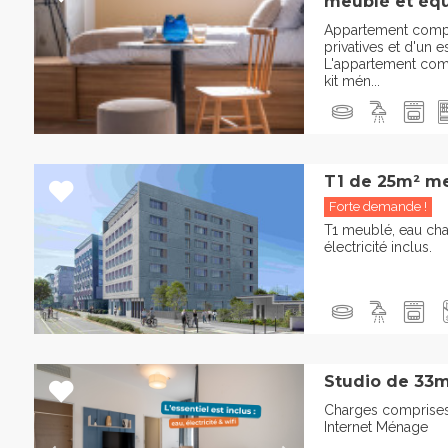
meublé et éq
Appartement comp
privatives et d'un
L'appartement com
kit mén...
T1 de 25m² me
Forte demande !
T1 meublé, eau cha
électricité inclus.
Studio de 33m
Charges comprises 
Internet Ménage