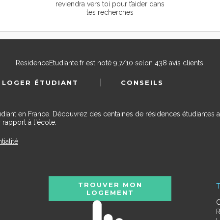
reviendra vers toi pour t’aider dans
tes recherches
ResidenceEtudiante.fr
est noté
9,7
/
10
selon
438
avis clients.
 LOGER ÉTUDIANT
CONSEILS
udiant en France. Découvrez des centaines de résidences étudiantes a
 rapport à l'école.
tialité
TROUVER MON
T
LOGEMENT
C
R