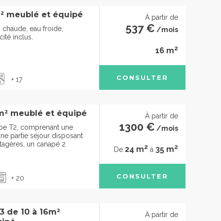
² meublé et équipé
À partir de
537 €
 chaude, eau froide,
/mois
cité inclus.
2
16 m
CONSULTER
+ 17
m² meublé et équipé
À partir de
1300 €
pe T2, comprenant une
/mois
ne partie séjour disposant
tagères, un canapé 2
2
2
24 m
35 m
De
à
CONSULTER
+ 20
 de 10 à 16m²
À partir de