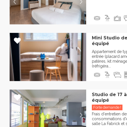
Mini Studio d
équipé
Appartement de ty
entrée (placard am
patères, kit ménage
(réfrigéra...
Studio de 17 
équipé
Forte demande !
Frais d'entretien 
consommations d'ea
salle La Fabrick e