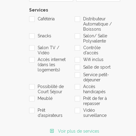
Services
Cafétéria
Distributeur
Automatique /
Boissons
Snacks
Salon/ Salle
Polyvalente
Salon TV /
Contrôle
Vidéo
d'accès
Accès internet
Wifi inclus
(dans les
Salle de sport
logements)
Service petit-
déjeuner
Possibilité de
Accès
Court Séjour
handicapés
Meublé
Prêt de fer à
repasser
Prêt
Vidéo
d'aspirateurs
surveillance
Voir plus de services