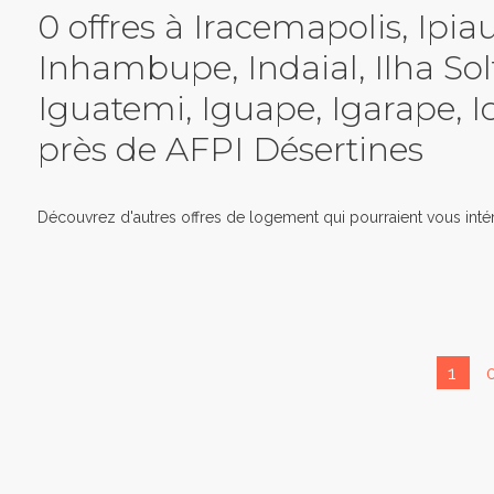
0 offres à Iracemapolis, Ipia
Inhambupe, Indaial, Ilha Solt
Iguatemi, Iguape, Igarape, I
près de AFPI Désertines
Découvrez d'autres offres de logement qui pourraient vous intér
1