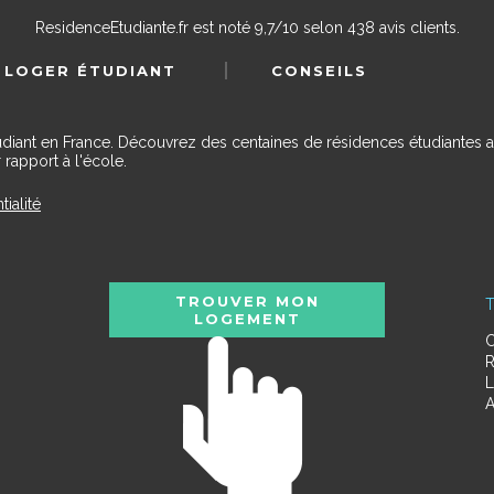
ResidenceEtudiante.fr
est noté
9,7
/
10
selon
438
avis clients.
 LOGER ÉTUDIANT
CONSEILS
udiant en France. Découvrez des centaines de résidences étudiantes a
 rapport à l'école.
tialité
TROUVER MON
T
LOGEMENT
C
R
L
A