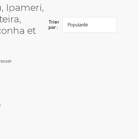
u, Ipameri,
eira,
Trier
conha et
par :
esser.
0