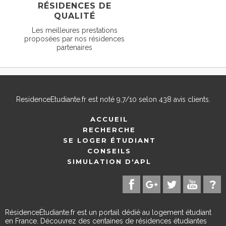
RÉSIDENCES DE
QUALITÉ
Les meilleures prestations
proposées par nos résidences
partenaires
ResidenceEtudiante.fr
est noté
9,7
/
10
selon
438
avis clients.
ACCUEIL
RECHERCHE
SE LOGER ÉTUDIANT
CONSEILS
SIMULATION D'APL
RésidenceÉtudiante.fr est un portail dédié au logement étudiant
en France. Découvrez des centaines de résidences étudiantes