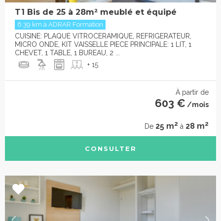
T1 Bis de 25 à 28m² meublé et équipé
6.39 km à ADRAR Formation
CUISINE: PLAQUE VITROCERAMIQUE, REFRIGERATEUR,
MICRO ONDE, KIT VAISSELLE PIECE PRINCIPALE: 1 LIT, 1
CHEVET, 1 TABLE, 1 BUREAU, 2 ...
+ 15
À partir de
603 €
/mois
2
2
25 m
28 m
De
à
CONSULTER