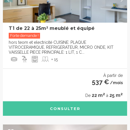
T1 de 22 à 25m² meublé et équipé
Forte demande !
hors teom et electricité CUISINE: PLAQUE
VITROCERAMIQUE, REFRIGERATEUR, MICRO ONDE, KIT
VAISSELLE PIECE PRINCIPALE: 1 LIT, 1 C...
+ 15
À partir de
537 €
/mois
2
2
22 m
25 m
De
à
CONSULTER