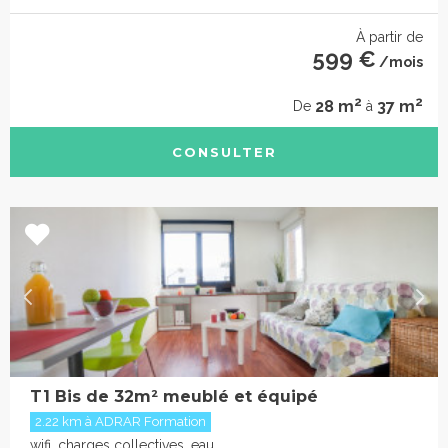
À partir de
599 €
/mois
2
2
28 m
37 m
De
à
CONSULTER
T1 Bis de 32m² meublé et équipé
2.22 km à ADRAR Formation
wifi, charges collectives, eau