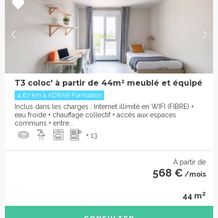
T3 coloc' à partir de 44m² meublé et équipé
4.67 km à ADRAR Formation
Inclus dans les charges : Internet illimité en WIFI (FIBRE) +
eau froide + chauffage collectif + accès aux espaces
communs + entre...
+ 13
À partir de
568 €
/mois
2
44 m
CONSULTER