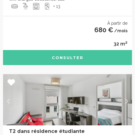
+ 13
À partir de
680 €
/mois
2
32 m
CONSULTER
T2 dans résidence étudiante