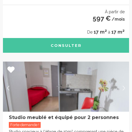
À partir de
597 €
/mois
2
2
17 m
17 m
De
à
CONSULTER
Studio meublé et équipé pour 2 personnes
Forte demande !
Studio spacieux à l'étage de 19m² comprenant une pièce de