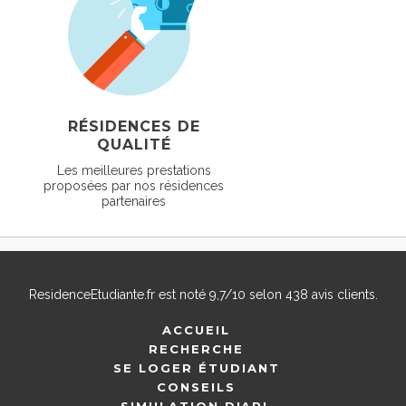
RÉSIDENCES DE
QUALITÉ
Les meilleures prestations
proposées par nos résidences
partenaires
ResidenceEtudiante.fr
est noté
9,7
/
10
selon
438
avis clients.
ACCUEIL
RECHERCHE
SE LOGER ÉTUDIANT
CONSEILS
SIMULATION D'APL