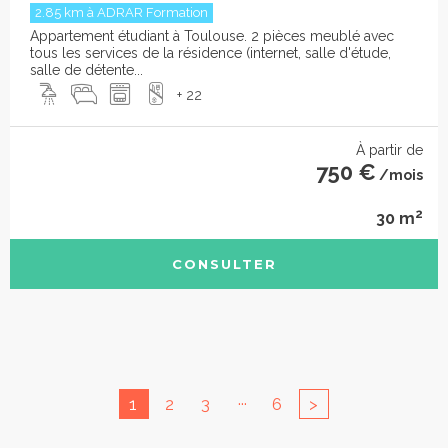
2.85 km à ADRAR Formation
Appartement étudiant à Toulouse. 2 pièces meublé avec
tous les services de la résidence (internet, salle d'étude,
salle de détente...
+ 22
À partir de
750 €
/mois
2
30 m
CONSULTER
...
1
2
3
6
>