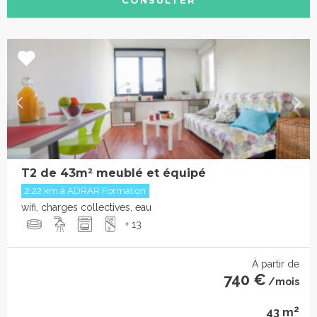
T2 de 43m² meublé et équipé
2.22 km à ADRAR Formation
wifi, charges collectives, eau
+ 13
À partir de
740 €
/mois
2
43 m