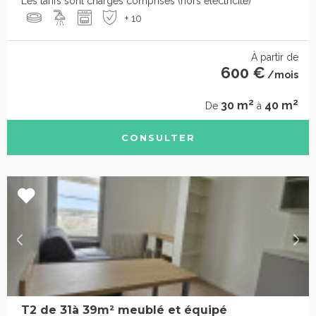
Les tarifs sont charges comprises (hors électricité)
+ 10
À partir de
600 €
/mois
2
2
30 m
40 m
De
à
CONSULTER
T2 de 31à 39m² meublé et équipé