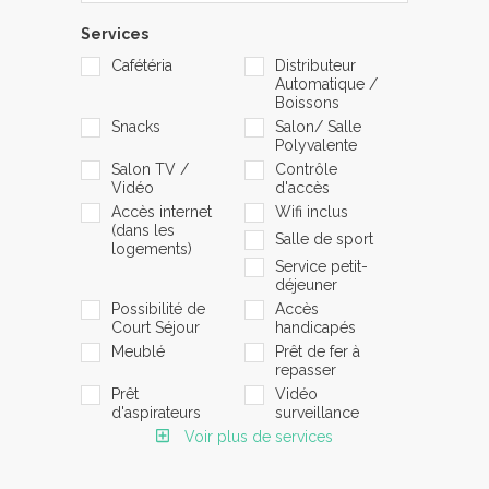
Services
Cafétéria
Distributeur
Automatique /
Boissons
Snacks
Salon/ Salle
Polyvalente
Salon TV /
Contrôle
Vidéo
d'accès
Accès internet
Wifi inclus
(dans les
Salle de sport
logements)
Service petit-
déjeuner
Possibilité de
Accès
Court Séjour
handicapés
Meublé
Prêt de fer à
repasser
Prêt
Vidéo
d'aspirateurs
surveillance
Voir plus de services