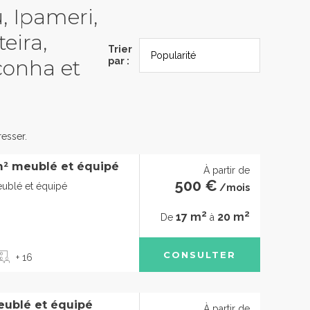
u, Ipameri,
eira,
Trier
conha et
par :
esser.
m² meublé et équipé
À partir de
500 €
eublé et équipé
/mois
2
2
17 m
20 m
De
à
CONSULTER
+ 16
eublé et équipé
À partir de