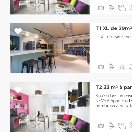
T1 XL de 29m²
T1 XL de 29m² meu
T2 33 m² à pa
Située dans un en
NEMEA Apart'Etud 
nombreux atouts: fa