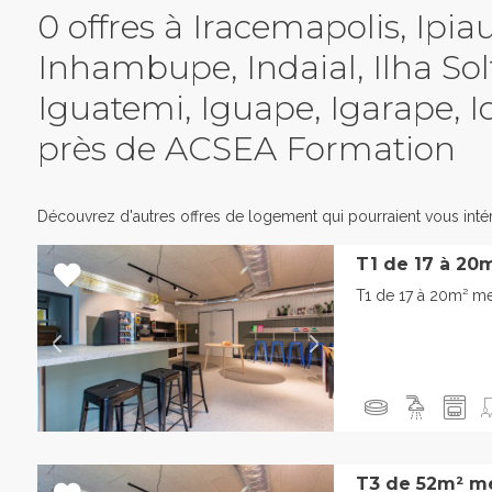
0 offres à Iracemapolis, Ipia
Inhambupe, Indaial, Ilha Solt
Iguatemi, Iguape, Igarape, I
près de ACSEA Formation
Découvrez d'autres offres de logement qui pourraient vous intér
T1 de 17 à 20
T1 de 17 à 20m² m
T3 de 52m² m