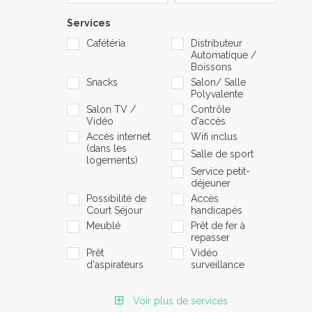
Services
Cafétéria
Distributeur
Automatique /
Boissons
Snacks
Salon/ Salle
Polyvalente
Salon TV /
Contrôle
Vidéo
d'accès
Accès internet
Wifi inclus
(dans les
Salle de sport
logements)
Service petit-
déjeuner
Possibilité de
Accès
Court Séjour
handicapés
Meublé
Prêt de fer à
repasser
Prêt
Vidéo
d'aspirateurs
surveillance
Voir plus de services