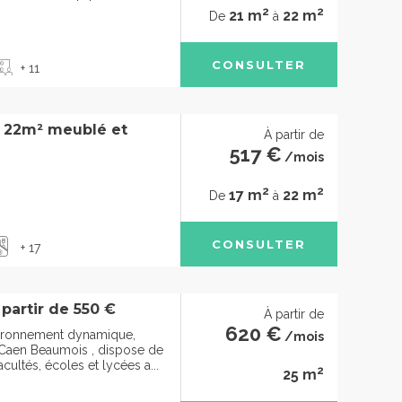
2
2
21 m
22 m
De
à
CONSULTER
+ 11
à 22m² meublé et
À partir de
517 €
/mois
2
2
17 m
22 m
De
à
CONSULTER
+ 17
 partir de 550 €
À partir de
620 €
vironnement dynamique,
/mois
Caen Beaumois , dispose de
cultés, écoles et lycées a...
2
25 m