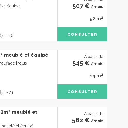
507 €
 et équipé
/mois
2
52 m
CONSULTER
+ 16
² meublé et équipé
À partir de
545 €
chauffage inclus
/mois
2
14 m
CONSULTER
+ 21
 22m² meublé et
À partir de
562 €
/mois
 meublé et équipé