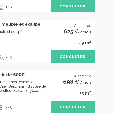
CONSULTER
+ 16
 meublé et équipé
À partir de
625 €
blé et équipé
/mois
2
29 m
CONSULTER
+ 16
rtir de 600€
À partir de
698 €
vironnement dynamique,
/mois
Caen Beaumois , dispose de
cultés, écoles et lycées a...
2
33 m
CONSULTER
+ 16