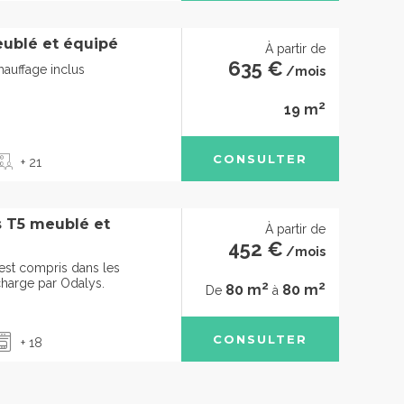
ublé et équipé
À partir de
635 €
chauffage inclus
/mois
2
19 m
CONSULTER
+ 21
 T5 meublé et
À partir de
452 €
/mois
 est compris dans les
charge par Odalys.
2
2
80 m
80 m
De
à
CONSULTER
+ 18