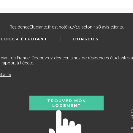
ResidenceEtudiante.fr
est noté
9,7
/
10
selon
438
avis clients.
 LOGER ÉTUDIANT
CONSEILS
udiant en France. Découvrez des centaines de résidences étudiantes a
 rapport à l'école.
tialité
TROUVER MON
T
LOGEMENT
C
R
L
A