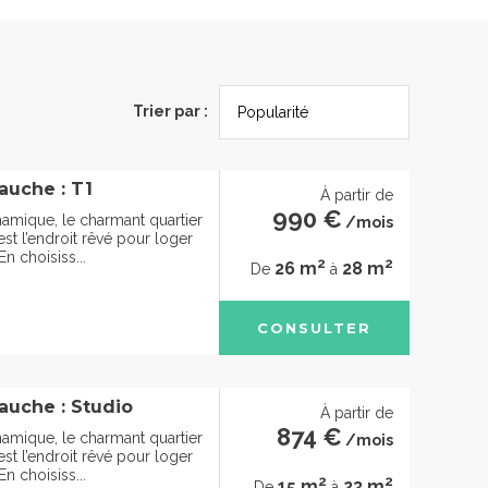
Trier par :
auche : T1
À partir de
990 €
namique, le charmant quartier
/mois
 est l’endroit rêvé pour loger
n choisiss...
2
2
26 m
28 m
De
à
CONSULTER
auche : Studio
À partir de
874 €
namique, le charmant quartier
/mois
 est l’endroit rêvé pour loger
n choisiss...
2
2
15 m
23 m
De
à