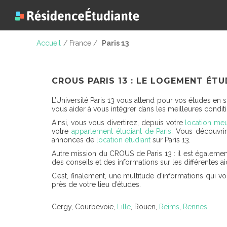
Accueil
/ France /
Paris 13
CROUS PARIS 13 : LE LOGEMENT ÉTU
L’Université Paris 13 vous attend pour vos études en
vous aider à vous intégrer dans les meilleures condit
Ainsi, vous vous divertirez, depuis votre
location me
votre
appartement étudiant de Paris
. Vous découvrir
annonces de
location étudiant
sur Paris 13.
Autre mission du CROUS de Paris 13 : il est également
des conseils et des informations sur les différentes a
C’est, finalement, une multitude d’informations qui 
près de votre lieu d’études.
Cergy, Courbevoie,
Lille
, Rouen,
Reims
,
Rennes