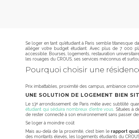
Se loger en tant qu’étudiant à Paris semble titanesque 
alléger votre budget étudiant. Avec plus de 7 000 plac
accessible. Bourses, logements, restauration universitai
les rouages du CROUS, ses services méconnus et surtout
Pourquoi choisir une résiden
Prix imbattables, proximité des campus, ambiance convi
UNE SOLUTION DE LOGEMENT BIEN SI
Le 13ᵉ arrondissement de Paris mêle avec subtilité quar
étudiant qui séduira nombreux d’entre vous
. Situées à 
de rester connecté à son environnement sans passer des
Se loger à moindre coût
Mais au-delà de la proximité, c’est bien le
rapport qual
des montants élevés, les logements étudiants du CROUS m