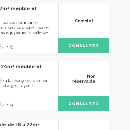
47m² meublé et
Complet
des parties communes,
u, service accueil, accès
ses équipements, salle de ...
CONSULTER
+ 15
à 24m² meublé et
Non
cité à la charge du preneur
réservable
s charges, loyers)
CONSULTER
+ 14
le de 18 à 22m²