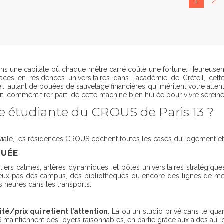
1
2
dans une capitale où chaque mètre carré coûte une fortune. Heureuse
es en résidences universitaires dans l'académie de Créteil, cette 
re... autant de bouées de sauvetage financières qui méritent votre at
, comment tirer parti de cette machine bien huilée pour vivre sere
ce étudiante du CROUS de Paris 13 ?
viale, les résidences CROUS cochent toutes les cases du logement ét
TUÉE
tiers calmes, artères dynamiques, et pôles universitaires stratégiq
deux pas des campus, des bibliothèques ou encore des lignes de mé
 heures dans les transports.
ité/prix qui retient l’attention
. Là où un studio privé dans le qua
aintiennent des loyers raisonnables, en partie grâce aux aides au lo