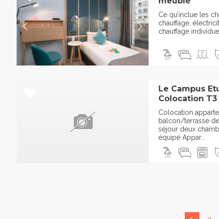
meublé
Ce qu’inclue les ch
chauffage, électri
chauffage individuel
Le Campus Etu
Colocation T3 
Colocation appart
balcon/terrasse d
séjour deux chamb
équipé Appar...