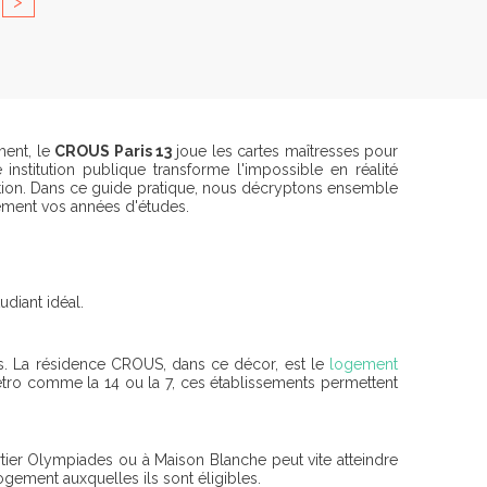
>
ment, le
CROUS Paris 13
joue les cartes maîtresses pour
institution publique transforme l'impossible en réalité
tention. Dans ce guide pratique, nous décryptons ensemble
inement vos années d'études.
udiant idéal.
ues. La résidence CROUS, dans ce décor, est le
logement
tro comme la 14 ou la 7, ces établissements permettent
rtier Olympiades ou à Maison Blanche peut vite atteindre
gement auxquelles ils sont éligibles.