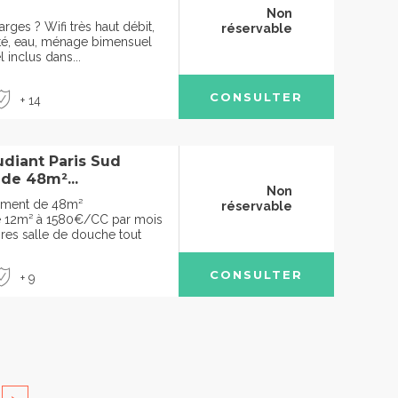
Non
arges ? Wifi très haut débit,
réservable
cité, eau, ménage bimensuel
 inclus dans...
CONSULTER
+ 14
diant Paris Sud
de 48m²...
Non
ement de 48m²
réservable
e 12m² à 1580€/CC par mois
res salle de douche tout
CONSULTER
+ 9