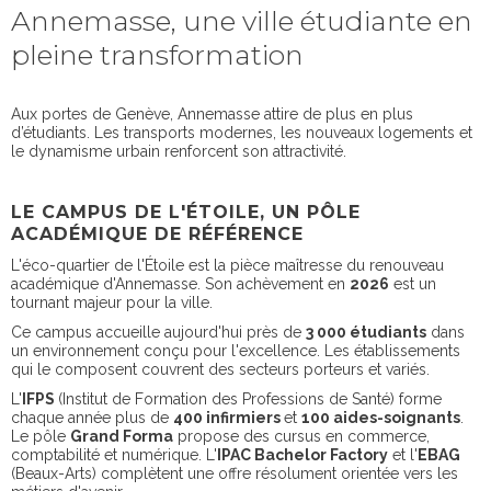
Annemasse, une ville étudiante en
pleine transformation
Aux portes de Genève, Annemasse attire de plus en plus
d’étudiants. Les transports modernes, les nouveaux logements et
le dynamisme urbain renforcent son attractivité.
LE CAMPUS DE L'ÉTOILE, UN PÔLE
ACADÉMIQUE DE RÉFÉRENCE
L'éco-quartier de l'Étoile est la pièce maîtresse du renouveau
académique d'Annemasse. Son achèvement en
2026
est un
tournant majeur pour la ville.
Ce campus accueille aujourd'hui près de
3 000 étudiants
dans
un environnement conçu pour l'excellence. Les établissements
qui le composent couvrent des secteurs porteurs et variés.
L'
IFPS
(Institut de Formation des Professions de Santé) forme
chaque année plus de
400 infirmiers
et
100 aides-soignants
.
Le pôle
Grand Forma
propose des cursus en commerce,
comptabilité et numérique. L'
IPAC Bachelor Factory
et l'
EBAG
(Beaux-Arts) complètent une offre résolument orientée vers les