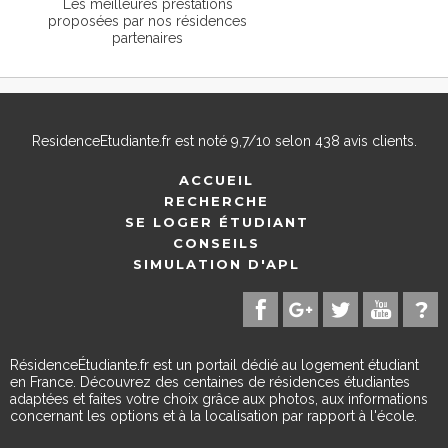
Les meilleures prestations
proposées par nos résidences
partenaires
ResidenceEtudiante.fr
est noté
9,7
/
10
selon
438
avis clients.
ACCUEIL
RECHERCHE
SE LOGER ÉTUDIANT
CONSEILS
SIMULATION D'APL
RésidenceÉtudiante.fr est un portail dédié au logement étudiant
en France. Découvrez des centaines de résidences étudiantes
adaptées et faites votre choix grâce aux photos, aux informations
concernant les options et à la localisation par rapport à l'école.