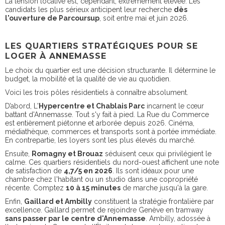
La tension locative est, cependant, extrêmement élevée. Les
candidats les plus sérieux anticipent leur recherche
dès
l'ouverture de Parcoursup
, soit entre mai et juin 2026.
LES QUARTIERS STRATÉGIQUES POUR SE
LOGER À ANNEMASSE
Le choix du quartier est une décision structurante. Il détermine le
budget, la mobilité et la qualité de vie au quotidien.
Voici les trois pôles résidentiels à connaître absolument.
D’abord, L'
Hypercentre et Chablais Parc
incarnent le cœur
battant d'Annemasse. Tout s'y fait à pied. La Rue du Commerce
est entièrement piétonne et arborée depuis 2026. Cinéma,
médiathèque, commerces et transports sont à portée immédiate.
En contrepartie, les loyers sont les plus élevés du marché.
Ensuite,
Romagny et Brouaz
séduisent ceux qui privilégient le
calme. Ces quartiers résidentiels du nord-ouest affichent une note
de satisfaction de
4,7/5 en 2026
. Ils sont idéaux pour une
chambre chez l'habitant ou un studio dans une copropriété
récente. Comptez
10 à 15 minutes
de marche jusqu'à la gare.
Enfin,
Gaillard et Ambilly
constituent la stratégie frontalière par
excellence. Gaillard permet de rejoindre Genève en tramway
sans passer par le centre d'Annemasse
. Ambilly, adossée à