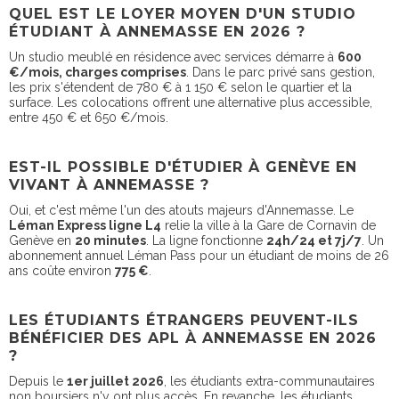
QUEL EST LE LOYER MOYEN D'UN STUDIO
ÉTUDIANT À ANNEMASSE EN 2026 ?
Un studio meublé en résidence avec services démarre à
600
€/mois, charges comprises
. Dans le parc privé sans gestion,
les prix s'étendent de 780 € à 1 150 € selon le quartier et la
surface. Les colocations offrent une alternative plus accessible,
entre 450 € et 650 €/mois.
EST-IL POSSIBLE D'ÉTUDIER À GENÈVE EN
VIVANT À ANNEMASSE ?
Oui, et c'est même l'un des atouts majeurs d'Annemasse. Le
Léman Express ligne L4
relie la ville à la Gare de Cornavin de
Genève en
20 minutes
. La ligne fonctionne
24h/24 et 7j/7
. Un
abonnement annuel Léman Pass pour un étudiant de moins de 26
ans coûte environ
775 €
.
LES ÉTUDIANTS ÉTRANGERS PEUVENT-ILS
BÉNÉFICIER DES APL À ANNEMASSE EN 2026
?
Depuis le
1er juillet 2026
, les étudiants extra-communautaires
non boursiers n'y ont plus accès. En revanche, les étudiants