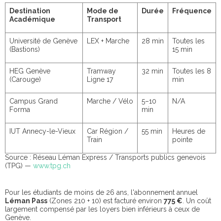
Destination
Mode de
Durée
Fréquence
Académique
Transport
Université de Genève
LEX + Marche
28 min
Toutes les
(Bastions)
15 min
HEG Genève
Tramway
32 min
Toutes les 8
(Carouge)
Ligne 17
min
Campus Grand
Marche / Vélo
5–10
N/A
Forma
min
IUT Annecy-le-Vieux
Car Région /
55 min
Heures de
Train
pointe
Source : Réseau Léman Express / Transports publics genevois
(TPG) —
www.tpg.ch
Pour les étudiants de moins de 26 ans, l'abonnement annuel
Léman Pass
(Zones 210 + 10) est facturé environ
775 €
. Un coût
largement compensé par les loyers bien inférieurs à ceux de
Genève.