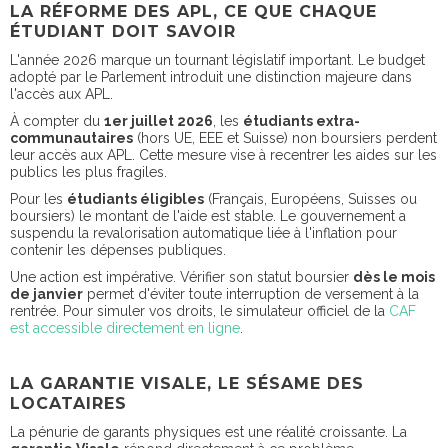
LA RÉFORME DES APL, CE QUE CHAQUE
ÉTUDIANT DOIT SAVOIR
L'année 2026 marque un tournant législatif important. Le budget
adopté par le Parlement introduit une distinction majeure dans
l'accès aux APL.
À compter du
1er juillet 2026
, les
étudiants extra-
communautaires
(hors UE, EEE et Suisse) non boursiers perdent
leur accès aux APL. Cette mesure vise à recentrer les aides sur les
publics les plus fragiles.
Pour les
étudiants éligibles
(Français, Européens, Suisses ou
boursiers) le montant de l'aide est stable. Le gouvernement a
suspendu la revalorisation automatique liée à l'inflation pour
contenir les dépenses publiques.
Une action est impérative. Vérifier son statut boursier
dès le mois
de janvier
permet d'éviter toute interruption de versement à la
rentrée. Pour simuler vos droits, le simulateur officiel de la
CAF
est accessible directement en ligne
.
LA GARANTIE VISALE, LE SÉSAME DES
LOCATAIRES
La pénurie de garants physiques est une réalité croissante. La