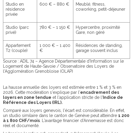
Studio en
600 € – 880 €
Meublé, fitness,
résidence
coworking, petit-déjeuner
privée
Studio (parc
780 € – 1 150 €
Hypercentre, proximité
privé)
Gare, non géré
Appartement
1 000 € – 1 400
Résidences de standing,
T2 (couple)
€
garage souvent inclus
Source : ADIL 74 – Agence Départementale d'Information sur le
Logement de Haute-Savoie / Observatoire des Loyers de
l'Agglomération Grenobloise (OLAP)
La hausse annuelle des loyers est estimée entre 1 % et 3 % en
2026. Cette modération s'explique par l'
encadrement des
loyers en zone tendue
et l'application stricte de l'
Indice de
Référence des Loyers (IRL).
Comparé aux loyers genevois, l'écart est considérable. En effet,
un studio similaire dans le canton de Genève peut atteindre
1 200
à 1 800 CHF/mois
. L'avantage financier d'Annemasse est donc
réel et documenté.