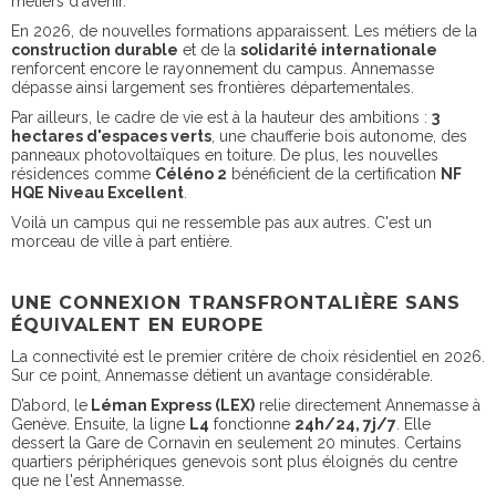
métiers d'avenir.
En 2026, de nouvelles formations apparaissent. Les métiers de la
construction durable
et de la
solidarité internationale
renforcent encore le rayonnement du campus. Annemasse
dépasse ainsi largement ses frontières départementales.
Par ailleurs, le cadre de vie est à la hauteur des ambitions :
3
hectares d'espaces verts
, une chaufferie bois autonome, des
panneaux photovoltaïques en toiture. De plus, les nouvelles
résidences comme
Céléno 2
bénéficient de la certification
NF
HQE Niveau Excellent
.
Voilà un campus qui ne ressemble pas aux autres. C'est un
morceau de ville à part entière.
UNE CONNEXION TRANSFRONTALIÈRE SANS
ÉQUIVALENT EN EUROPE
La connectivité est le premier critère de choix résidentiel en 2026.
Sur ce point, Annemasse détient un avantage considérable.
D’abord, le
Léman Express (LEX)
relie directement Annemasse à
Genève. Ensuite, la ligne
L4
fonctionne
24h/24, 7j/7
. Elle
dessert la Gare de Cornavin en seulement 20 minutes. Certains
quartiers périphériques genevois sont plus éloignés du centre
que ne l'est Annemasse.