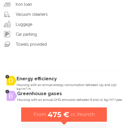
Iron loan
Vacuum cleaners
Luggage
Car parking
Towels provided
Energy efficiency
Housing with an annual energy consumption between 151 and 230
kw/m²/h
Greenhouse gases
Housing with an annual GHG emission between 6 and 10 kg/m²/year
475 €
From
cc /month