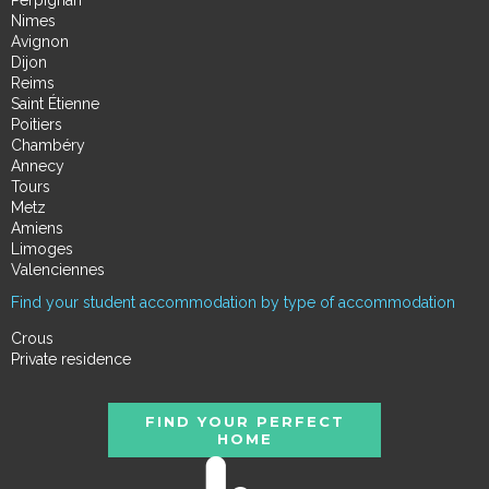
Perpignan
Nimes
Avignon
Dijon
Reims
Saint Étienne
Poitiers
Chambéry
Annecy
Tours
Metz
Amiens
Limoges
Valenciennes
Find your student accommodation by type of accommodation
Crous
Private residence
FIND YOUR PERFECT
HOME