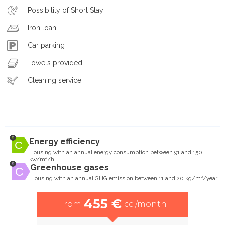
Possibility of Short Stay
Iron loan
Car parking
Towels provided
Cleaning service
Energy efficiency
Housing with an annual energy consumption between 91 and 150
kw/m²/h
Greenhouse gases
Housing with an annual GHG emission between 11 and 20 kg/m²/year
455 €
From
cc /month