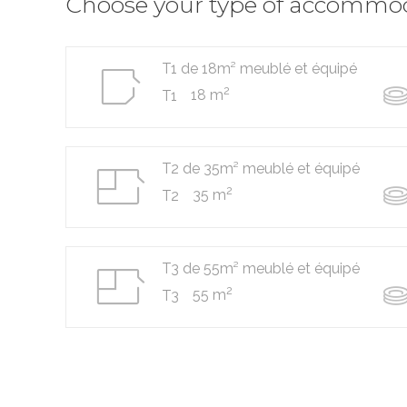
Choose your type of accommo
T1 de 18m² meublé et équipé
2
18 m
T1
T2 de 35m² meublé et équipé
2
35 m
T2
T3 de 55m² meublé et équipé
2
55 m
T3