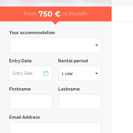
750 €
From
cc /month
Your accommodation
Entry Date
Rental period
Firstname
Lastname
Email Address