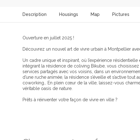
Description
Housings
Map
Pictures
Ouverture en juillet 2025 !
Découvrez un nouvel art de vivre urbain à Montpellier avec
Un cadre unique et inspirant, où l’expérience résidentiell
intégrant la résidence de coliving Bikube, vous choisissez
services partagés avec vos voisins, dans un environnement 
d’une ruche animée, la résidence s’éveille et s’active tout 
coworking… En plein cœur de la ville, laissez-vous charmer 
véritable oasis de nature.
Prêts à réinventer votre façon de vivre en ville ?